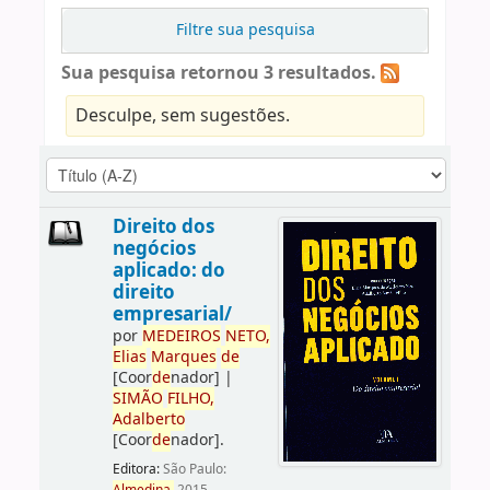
Filtre sua pesquisa
Sua pesquisa retornou 3 resultados.
Desculpe, sem sugestões.
Direito dos
negócios
aplicado: do
direito
empresarial/
por
ME
DE
IROS
NETO,
Elias
Marques
de
[Coor
de
nador]
|
SIMÃO
FILHO,
Adalberto
[Coor
de
nador]
.
Editora:
São Paulo: