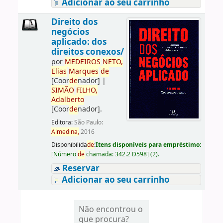
Adicionar ao seu carrinho
Direito dos
negócios
aplicado: dos
direitos conexos/
por
ME
DE
IROS
NETO,
Elias
Marques
de
[Coor
de
nador]
|
SIMÃO
FILHO,
Adalberto
[Coor
de
nador]
.
Editora:
São Paulo:
Almedina,
2016
Disponibilida
de
:
Itens disponíveis para empréstimo:
[
Número
de
chamada:
342.2 D598
]
(2).
Reservar
Adicionar ao seu carrinho
Não encontrou o
que procura?