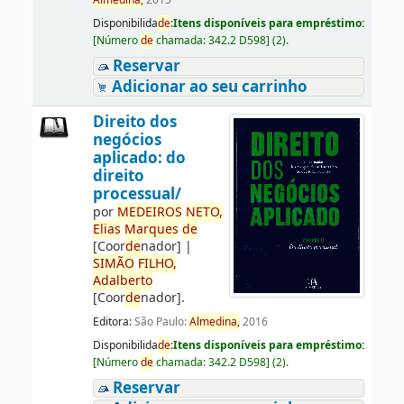
Almedina,
2015
Disponibilida
de
:
Itens disponíveis para empréstimo:
[
Número
de
chamada:
342.2 D598
]
(2).
Reservar
Adicionar ao seu carrinho
Direito dos
negócios
aplicado: do
direito
processual/
por
ME
DE
IROS
NETO,
Elias
Marques
de
[Coor
de
nador]
|
SIMÃO
FILHO,
Adalberto
[Coor
de
nador]
.
Editora:
São Paulo:
Almedina,
2016
Disponibilida
de
:
Itens disponíveis para empréstimo:
[
Número
de
chamada:
342.2 D598
]
(2).
Reservar