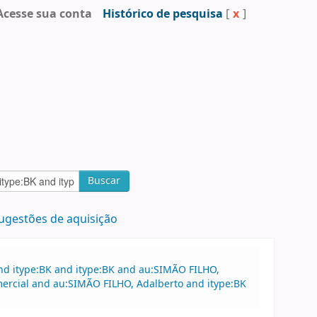
Acesse sua conta
Histórico de pesquisa
[
x
]
Buscar
ugestões de aquisição
nd itype:BK and itype:BK and au:SIMÃO FILHO,
omercial and au:SIMÃO FILHO, Adalberto and itype:BK