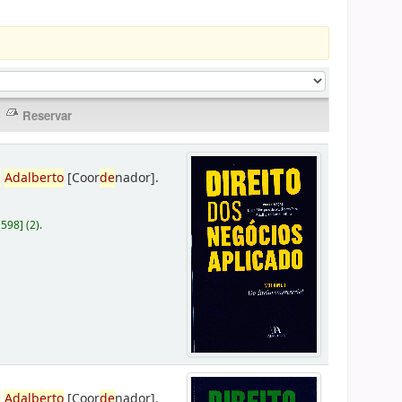
,
Adalberto
[Coor
de
nador]
.
D598
]
(2).
,
Adalberto
[Coor
de
nador]
.