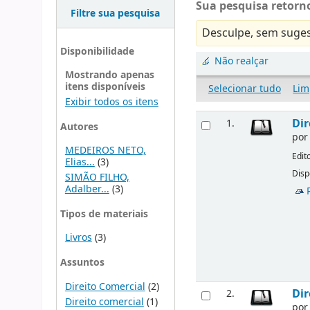
Sua pesquisa retorno
Filtre sua pesquisa
Desculpe, sem suges
Disponibilidade
Não realçar
Mostrando apenas
itens disponíveis
Selecionar tudo
Lim
Exibir todos os itens
Dir
1.
Autores
po
MEDEIROS NETO,
Edit
Elias...
(3)
Disp
SIMÃO FILHO,
Adalber...
(3)
Tipos de materiais
Livros
(3)
Assuntos
Direito Comercial
(2)
Dir
2.
Direito comercial
(1)
po