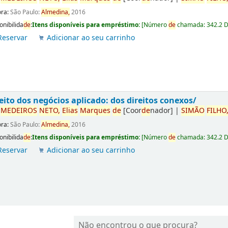
ora:
São Paulo:
Almedina,
2016
onibilida
de
:
Itens disponíveis para empréstimo:
[
Número
de
chamada:
342.2 
Reservar
Adicionar ao seu carrinho
eito dos negócios aplicado: dos direitos conexos/
r
ME
DE
IROS
NETO,
Elias
Marques
de
[Coor
de
nador]
|
SIMÃO
FILHO
ora:
São Paulo:
Almedina,
2016
onibilida
de
:
Itens disponíveis para empréstimo:
[
Número
de
chamada:
342.2 
Reservar
Adicionar ao seu carrinho
Não encontrou o que procura?