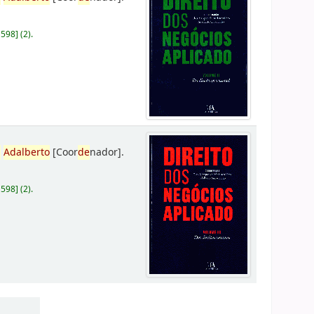
D598
]
(2).
,
Adalberto
[Coor
de
nador]
.
D598
]
(2).