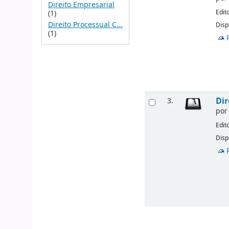
Direito Empresarial
Edit
(1)
Direito Processual C...
Disp
(1)
Dir
3.
po
Edit
Disp