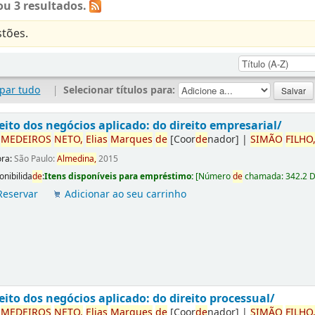
u 3 resultados.
tões.
par tudo
|
Selecionar títulos para:
eito dos negócios aplicado: do direito empresarial/
r
ME
DE
IROS
NETO,
Elias
Marques
de
[Coor
de
nador]
|
SIMÃO
FILHO
ora:
São Paulo:
Almedina,
2015
onibilida
de
:
Itens disponíveis para empréstimo:
[
Número
de
chamada:
342.2 
Reservar
Adicionar ao seu carrinho
eito dos negócios aplicado: do direito processual/
r
ME
DE
IROS
NETO,
Elias
Marques
de
[Coor
de
nador]
|
SIMÃO
FILHO