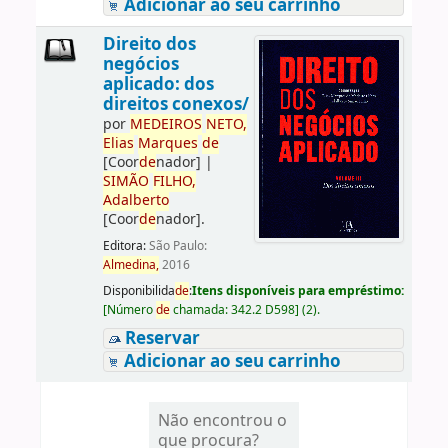
Adicionar ao seu carrinho
Direito dos
negócios
aplicado: dos
direitos conexos/
por
ME
DE
IROS
NETO,
Elias
Marques
de
[Coor
de
nador]
|
SIMÃO
FILHO,
Adalberto
[Coor
de
nador]
.
Editora:
São Paulo:
Almedina,
2016
Disponibilida
de
:
Itens disponíveis para empréstimo:
[
Número
de
chamada:
342.2 D598
]
(2).
Reservar
Adicionar ao seu carrinho
Não encontrou o
que procura?