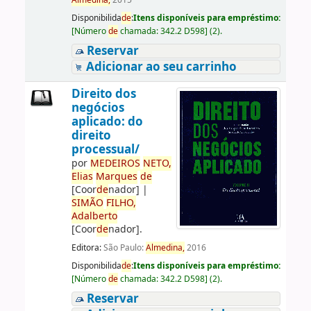
Almedina,
2015
Disponibilida
de
:
Itens disponíveis para empréstimo:
[
Número
de
chamada:
342.2 D598
]
(2).
Reservar
Adicionar ao seu carrinho
Direito dos
negócios
aplicado: do
direito
processual/
por
ME
DE
IROS
NETO,
Elias
Marques
de
[Coor
de
nador]
|
SIMÃO
FILHO,
Adalberto
[Coor
de
nador]
.
Editora:
São Paulo:
Almedina,
2016
Disponibilida
de
:
Itens disponíveis para empréstimo:
[
Número
de
chamada:
342.2 D598
]
(2).
Reservar