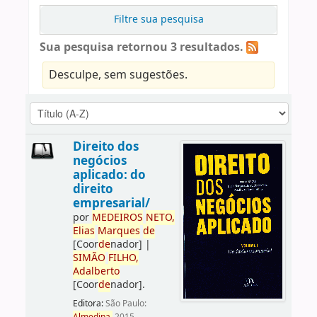
Filtre sua pesquisa
Sua pesquisa retornou 3 resultados.
Desculpe, sem sugestões.
Direito dos
negócios
aplicado: do
direito
empresarial/
por
ME
DE
IROS
NETO,
Elias
Marques
de
[Coor
de
nador]
|
SIMÃO
FILHO,
Adalberto
[Coor
de
nador]
.
Editora:
São Paulo: