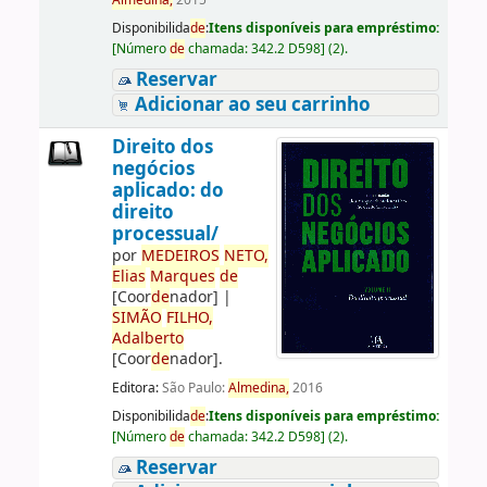
Almedina,
2015
Disponibilida
de
:
Itens disponíveis para empréstimo:
[
Número
de
chamada:
342.2 D598
]
(2).
Reservar
Adicionar ao seu carrinho
Direito dos
negócios
aplicado: do
direito
processual/
por
ME
DE
IROS
NETO,
Elias
Marques
de
[Coor
de
nador]
|
SIMÃO
FILHO,
Adalberto
[Coor
de
nador]
.
Editora:
São Paulo:
Almedina,
2016
Disponibilida
de
:
Itens disponíveis para empréstimo:
[
Número
de
chamada:
342.2 D598
]
(2).
Reservar