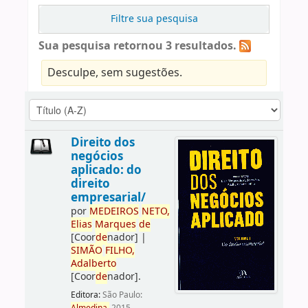
Filtre sua pesquisa
Sua pesquisa retornou 3 resultados.
Desculpe, sem sugestões.
Direito dos
negócios
aplicado: do
direito
empresarial/
por
ME
DE
IROS
NETO,
Elias
Marques
de
[Coor
de
nador]
|
SIMÃO
FILHO,
Adalberto
[Coor
de
nador]
.
Editora:
São Paulo: