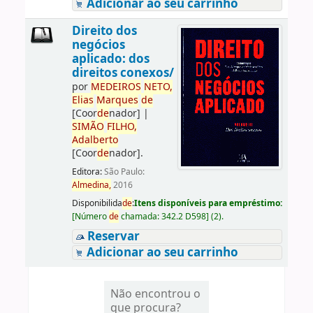
Adicionar ao seu carrinho
Direito dos
negócios
aplicado: dos
direitos conexos/
por
ME
DE
IROS
NETO,
Elias
Marques
de
[Coor
de
nador]
|
SIMÃO
FILHO,
Adalberto
[Coor
de
nador]
.
Editora:
São Paulo:
Almedina,
2016
Disponibilida
de
:
Itens disponíveis para empréstimo:
[
Número
de
chamada:
342.2 D598
]
(2).
Reservar
Adicionar ao seu carrinho
Não encontrou o
que procura?