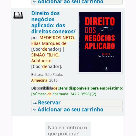
Adicionar ao seu carrinho
Direito dos
negócios
aplicado: dos
direitos conexos/
por
ME
DE
IROS
NETO,
Elias
Marques
de
[Coor
de
nador]
|
SIMÃO
FILHO,
Adalberto
[Coor
de
nador]
.
Editora:
São Paulo:
Almedina,
2016
Disponibilida
de
:
Itens disponíveis para empréstimo:
[
Número
de
chamada:
342.2 D598
]
(2).
Reservar
Adicionar ao seu carrinho
Não encontrou o
que procura?