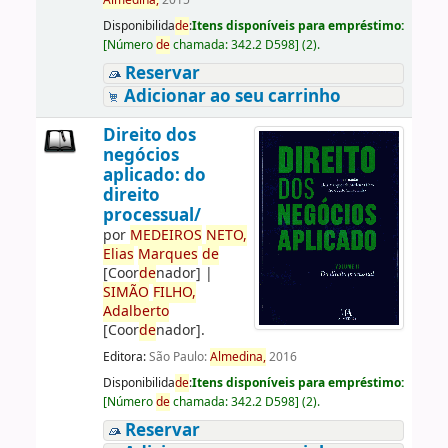
Almedina,
2015
Disponibilida
de
:
Itens disponíveis para empréstimo:
[
Número
de
chamada:
342.2 D598
]
(2).
Reservar
Adicionar ao seu carrinho
Direito dos
negócios
aplicado: do
direito
processual/
por
ME
DE
IROS
NETO,
Elias
Marques
de
[Coor
de
nador]
|
SIMÃO
FILHO,
Adalberto
[Coor
de
nador]
.
Editora:
São Paulo:
Almedina,
2016
Disponibilida
de
:
Itens disponíveis para empréstimo:
[
Número
de
chamada:
342.2 D598
]
(2).
Reservar