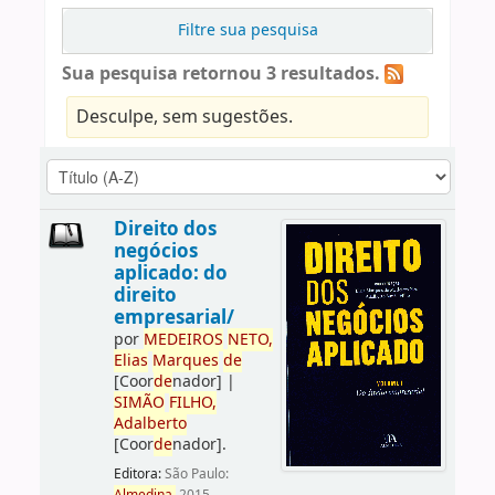
Filtre sua pesquisa
Sua pesquisa retornou 3 resultados.
Desculpe, sem sugestões.
Direito dos
negócios
aplicado: do
direito
empresarial/
por
ME
DE
IROS
NETO,
Elias
Marques
de
[Coor
de
nador]
|
SIMÃO
FILHO,
Adalberto
[Coor
de
nador]
.
Editora:
São Paulo: