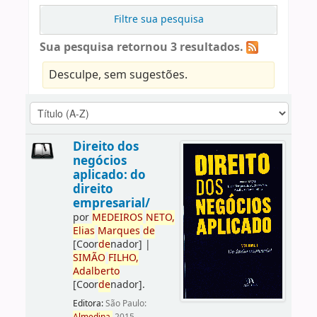
Filtre sua pesquisa
Sua pesquisa retornou 3 resultados.
Desculpe, sem sugestões.
Direito dos
negócios
aplicado: do
direito
empresarial/
por
ME
DE
IROS
NETO,
Elias
Marques
de
[Coor
de
nador]
|
SIMÃO
FILHO,
Adalberto
[Coor
de
nador]
.
Editora:
São Paulo: