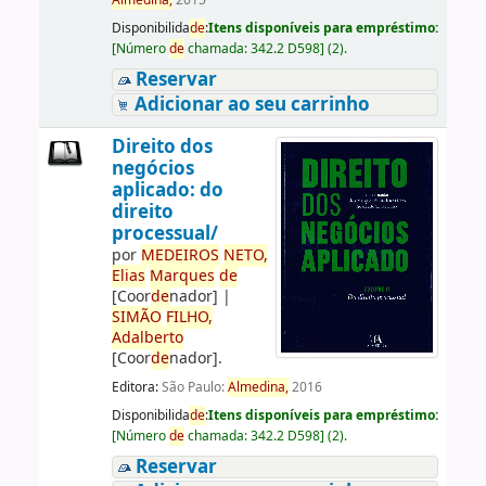
Almedina,
2015
Disponibilida
de
:
Itens disponíveis para empréstimo:
[
Número
de
chamada:
342.2 D598
]
(2).
Reservar
Adicionar ao seu carrinho
Direito dos
negócios
aplicado: do
direito
processual/
por
ME
DE
IROS
NETO,
Elias
Marques
de
[Coor
de
nador]
|
SIMÃO
FILHO,
Adalberto
[Coor
de
nador]
.
Editora:
São Paulo:
Almedina,
2016
Disponibilida
de
:
Itens disponíveis para empréstimo:
[
Número
de
chamada:
342.2 D598
]
(2).
Reservar