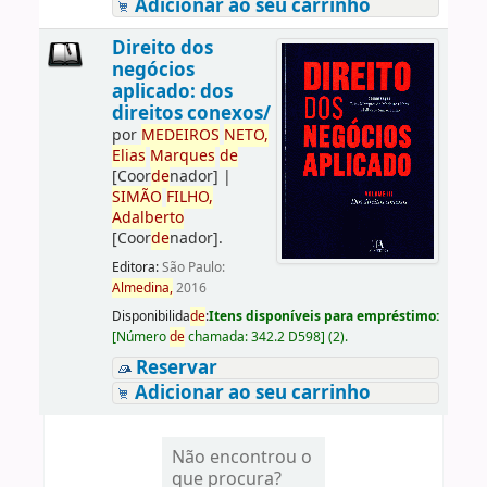
Adicionar ao seu carrinho
Direito dos
negócios
aplicado: dos
direitos conexos/
por
ME
DE
IROS
NETO,
Elias
Marques
de
[Coor
de
nador]
|
SIMÃO
FILHO,
Adalberto
[Coor
de
nador]
.
Editora:
São Paulo:
Almedina,
2016
Disponibilida
de
:
Itens disponíveis para empréstimo:
[
Número
de
chamada:
342.2 D598
]
(2).
Reservar
Adicionar ao seu carrinho
Não encontrou o
que procura?