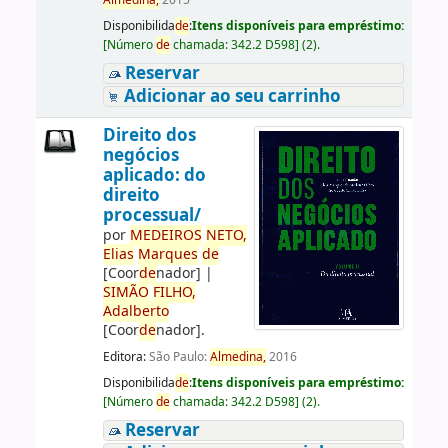
Almedina,
2015
Disponibilida
de
:
Itens disponíveis para empréstimo:
[
Número
de
chamada:
342.2 D598
]
(2).
Reservar
Adicionar ao seu carrinho
Direito dos
negócios
aplicado: do
direito
processual/
por
ME
DE
IROS
NETO,
Elias
Marques
de
[Coor
de
nador]
|
SIMÃO
FILHO,
Adalberto
[Coor
de
nador]
.
Editora:
São Paulo:
Almedina,
2016
Disponibilida
de
:
Itens disponíveis para empréstimo:
[
Número
de
chamada:
342.2 D598
]
(2).
Reservar