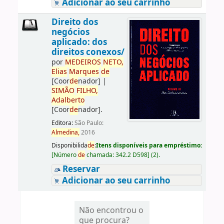
Adicionar ao seu carrinho
Direito dos
negócios
aplicado: dos
direitos conexos/
por
ME
DE
IROS
NETO,
Elias
Marques
de
[Coor
de
nador]
|
SIMÃO
FILHO,
Adalberto
[Coor
de
nador]
.
Editora:
São Paulo:
Almedina,
2016
Disponibilida
de
:
Itens disponíveis para empréstimo:
[
Número
de
chamada:
342.2 D598
]
(2).
Reservar
Adicionar ao seu carrinho
Não encontrou o
que procura?