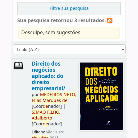
Filtre sua pesquisa
Sua pesquisa retornou 3 resultados.
Desculpe, sem sugestões.
Direito dos
negócios
aplicado: do
direito
empresarial/
por
ME
DE
IROS
NETO,
Elias
Marques
de
[Coor
de
nador]
|
SIMÃO
FILHO,
Adalberto
[Coor
de
nador]
.
Editora:
São Paulo: