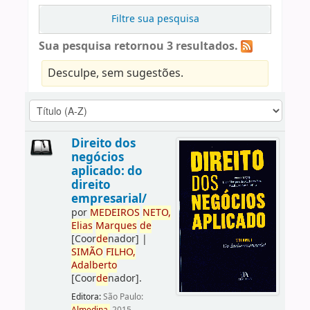
Filtre sua pesquisa
Sua pesquisa retornou 3 resultados.
Desculpe, sem sugestões.
Direito dos
negócios
aplicado: do
direito
empresarial/
por
ME
DE
IROS
NETO,
Elias
Marques
de
[Coor
de
nador]
|
SIMÃO
FILHO,
Adalberto
[Coor
de
nador]
.
Editora:
São Paulo: