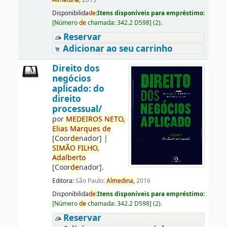
Almedina,
2015
Disponibilida
de
:
Itens disponíveis para empréstimo:
[
Número
de
chamada:
342.2 D598
]
(2).
Reservar
Adicionar ao seu carrinho
Direito dos
negócios
aplicado: do
direito
processual/
por
ME
DE
IROS
NETO,
Elias
Marques
de
[Coor
de
nador]
|
SIMÃO
FILHO,
Adalberto
[Coor
de
nador]
.
Editora:
São Paulo:
Almedina,
2016
Disponibilida
de
:
Itens disponíveis para empréstimo:
[
Número
de
chamada:
342.2 D598
]
(2).
Reservar