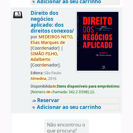
Adicionar ao seu carrinho
Direito dos
negócios
aplicado: dos
direitos conexos/
por
ME
DE
IROS
NETO,
Elias
Marques
de
[Coor
de
nador]
|
SIMÃO
FILHO,
Adalberto
[Coor
de
nador]
.
Editora:
São Paulo:
Almedina,
2016
Disponibilida
de
:
Itens disponíveis para empréstimo:
[
Número
de
chamada:
342.2 D598
]
(2).
Reservar
Adicionar ao seu carrinho
Não encontrou o
que procura?