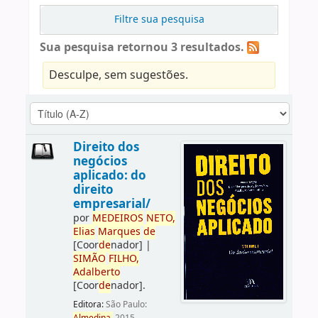
Filtre sua pesquisa
Sua pesquisa retornou 3 resultados.
Desculpe, sem sugestões.
Direito dos
negócios
aplicado: do
direito
empresarial/
por
ME
DE
IROS
NETO,
Elias
Marques
de
[Coor
de
nador]
|
SIMÃO
FILHO,
Adalberto
[Coor
de
nador]
.
Editora:
São Paulo: