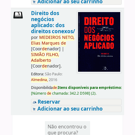
Adicionar ao seu carrinho
Direito dos
negócios
aplicado: dos
direitos conexos/
por
ME
DE
IROS
NETO,
Elias
Marques
de
[Coor
de
nador]
|
SIMÃO
FILHO,
Adalberto
[Coor
de
nador]
.
Editora:
São Paulo:
Almedina,
2016
Disponibilida
de
:
Itens disponíveis para empréstimo:
[
Número
de
chamada:
342.2 D598
]
(2).
Reservar
Adicionar ao seu carrinho
Não encontrou o
que procura?