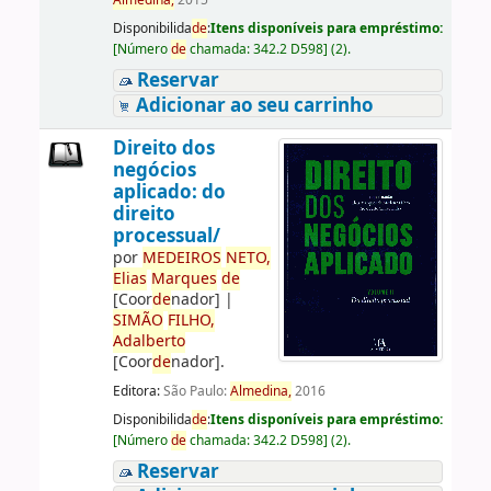
Almedina,
2015
Disponibilida
de
:
Itens disponíveis para empréstimo:
[
Número
de
chamada:
342.2 D598
]
(2).
Reservar
Adicionar ao seu carrinho
Direito dos
negócios
aplicado: do
direito
processual/
por
ME
DE
IROS
NETO,
Elias
Marques
de
[Coor
de
nador]
|
SIMÃO
FILHO,
Adalberto
[Coor
de
nador]
.
Editora:
São Paulo:
Almedina,
2016
Disponibilida
de
:
Itens disponíveis para empréstimo:
[
Número
de
chamada:
342.2 D598
]
(2).
Reservar