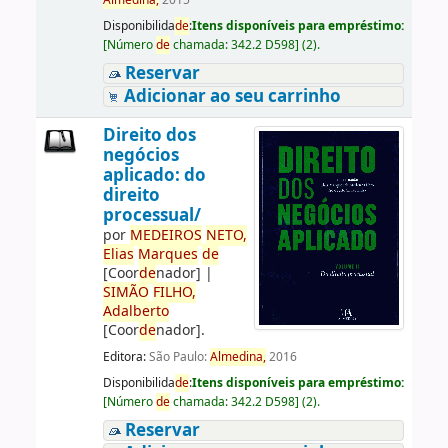
Almedina,
2015
Disponibilida
de
:
Itens disponíveis para empréstimo:
[
Número
de
chamada:
342.2 D598
]
(2).
Reservar
Adicionar ao seu carrinho
Direito dos
negócios
aplicado: do
direito
processual/
por
ME
DE
IROS
NETO,
Elias
Marques
de
[Coor
de
nador]
|
SIMÃO
FILHO,
Adalberto
[Coor
de
nador]
.
Editora:
São Paulo:
Almedina,
2016
Disponibilida
de
:
Itens disponíveis para empréstimo:
[
Número
de
chamada:
342.2 D598
]
(2).
Reservar