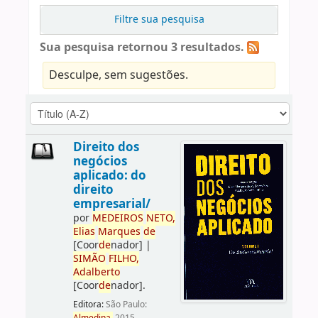
Filtre sua pesquisa
Sua pesquisa retornou 3 resultados.
Desculpe, sem sugestões.
Direito dos
negócios
aplicado: do
direito
empresarial/
por
ME
DE
IROS
NETO,
Elias
Marques
de
[Coor
de
nador]
|
SIMÃO
FILHO,
Adalberto
[Coor
de
nador]
.
Editora:
São Paulo: