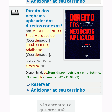
Adicionar ao seu carrinho
Direito dos
negócios
aplicado: dos
direitos conexos/
por
ME
DE
IROS
NETO,
Elias
Marques
de
[Coor
de
nador]
|
SIMÃO
FILHO,
Adalberto
[Coor
de
nador]
.
Editora:
São Paulo:
Almedina,
2016
Disponibilida
de
:
Itens disponíveis para empréstimo:
[
Número
de
chamada:
342.2 D598
]
(2).
Reservar
Adicionar ao seu carrinho
Não encontrou o
que procura?