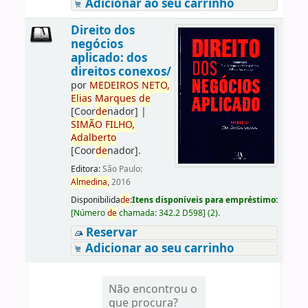
Adicionar ao seu carrinho
Direito dos
negócios
aplicado: dos
direitos conexos/
por
ME
DE
IROS
NETO,
Elias
Marques
de
[Coor
de
nador]
|
SIMÃO
FILHO,
Adalberto
[Coor
de
nador]
.
Editora:
São Paulo:
Almedina,
2016
Disponibilida
de
:
Itens disponíveis para empréstimo:
[
Número
de
chamada:
342.2 D598
]
(2).
Reservar
Adicionar ao seu carrinho
Não encontrou o
que procura?