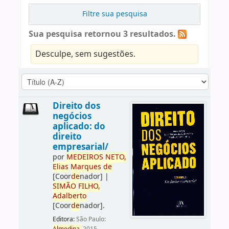
Filtre sua pesquisa
Sua pesquisa retornou 3 resultados.
Desculpe, sem sugestões.
Direito dos
negócios
aplicado: do
direito
empresarial/
por
ME
DE
IROS
NETO,
Elias
Marques
de
[Coor
de
nador]
|
SIMÃO
FILHO,
Adalberto
[Coor
de
nador]
.
Editora:
São Paulo: