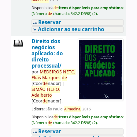
Almedina,
2015
Disponibilida
de
:
Itens disponíveis para empréstimo:
[
Número
de
chamada:
342.2 D598
]
(2).
Reservar
Adicionar ao seu carrinho
Direito dos
negócios
aplicado: do
direito
processual/
por
ME
DE
IROS
NETO,
Elias
Marques
de
[Coor
de
nador]
|
SIMÃO
FILHO,
Adalberto
[Coor
de
nador]
.
Editora:
São Paulo:
Almedina,
2016
Disponibilida
de
:
Itens disponíveis para empréstimo:
[
Número
de
chamada:
342.2 D598
]
(2).
Reservar