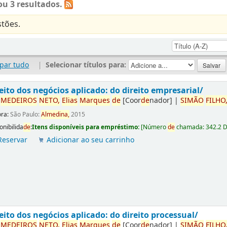
u 3 resultados.
tões.
par tudo
|
Selecionar títulos para:
eito dos negócios aplicado: do direito empresarial/
r
ME
DE
IROS
NETO,
Elias
Marques
de
[Coor
de
nador]
|
SIMÃO
FILHO
ora:
São Paulo:
Almedina,
2015
onibilida
de
:
Itens disponíveis para empréstimo:
[
Número
de
chamada:
342.2 
Reservar
Adicionar ao seu carrinho
eito dos negócios aplicado: do direito processual/
r
ME
DE
IROS
NETO,
Elias
Marques
de
[Coor
de
nador]
|
SIMÃO
FILHO