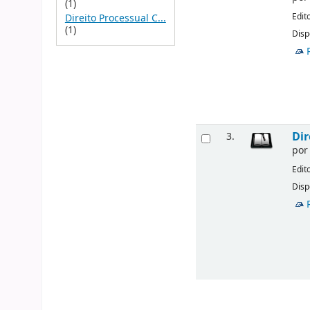
(1)
Edit
Direito Processual C...
(1)
Disp
Dir
3.
po
Edit
Disp