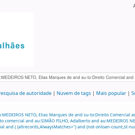
esquisa de autoridade
Nuvem de tags
Mais popular
S
u:MEDEIROS NETO, Elias Marques de and su-to:Direito Comercial a
eito comercial and au:SIMÃO FILHO, Adalberto and au:MEDEIROS NET
al and ( (allrecords,AlwaysMatches='') and (not-onloan-count,st-num