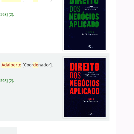
D598
]
(2).
,
Adalberto
[Coor
de
nador]
.
D598
]
(2).