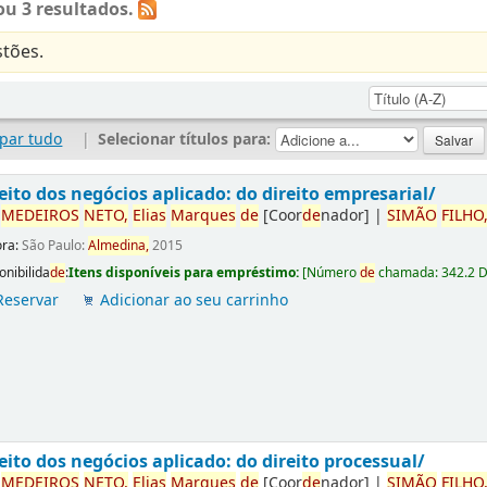
u 3 resultados.
tões.
par tudo
|
Selecionar títulos para:
eito dos negócios aplicado: do direito empresarial/
r
ME
DE
IROS
NETO,
Elias
Marques
de
[Coor
de
nador]
|
SIMÃO
FILHO
ora:
São Paulo:
Almedina,
2015
onibilida
de
:
Itens disponíveis para empréstimo:
[
Número
de
chamada:
342.2 
Reservar
Adicionar ao seu carrinho
eito dos negócios aplicado: do direito processual/
r
ME
DE
IROS
NETO,
Elias
Marques
de
[Coor
de
nador]
|
SIMÃO
FILHO