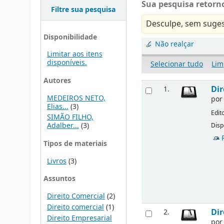
Sua pesquisa retorno
Filtre sua pesquisa
Desculpe, sem suges
Disponibilidade
Não realçar
Limitar aos itens
disponíveis.
Selecionar tudo
Lim
Autores
Dir
1.
MEDEIROS NETO,
po
Elias...
(3)
Edit
SIMÃO FILHO,
Adalber...
(3)
Disp
Tipos de materiais
Livros
(3)
Assuntos
Direito Comercial
(2)
Direito comercial
(1)
Dir
2.
Direito Empresarial
po