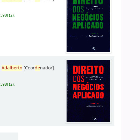
D598
]
(2).
,
Adalberto
[Coor
de
nador]
.
D598
]
(2).