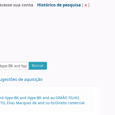
Acesse sua conta
Histórico de pesquisa
[
x
]
Buscar
ugestões de aquisição
nd itype:BK and itype:BK and au:SIMÃO FILHO,
O, Elias Marques de and su-to:Direito comercial