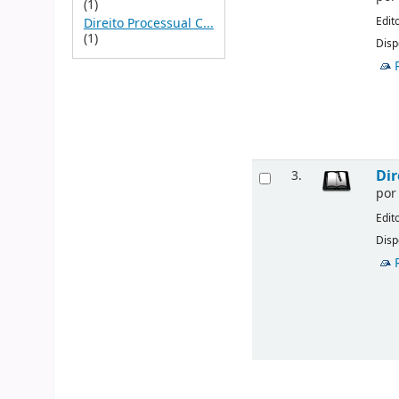
(1)
Edit
Direito Processual C...
(1)
Disp
Dir
3.
po
Edit
Disp