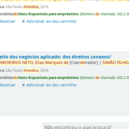
ora:
São Paulo:
Almedina,
2016
onibilida
de
:
Itens disponíveis para empréstimo:
[
Número
de
chamada:
342.2 
Reservar
Adicionar ao seu carrinho
eito dos negócios aplicado: dos direitos conexos/
r
ME
DE
IROS
NETO,
Elias
Marques
de
[Coor
de
nador]
|
SIMÃO
FILHO
ora:
São Paulo:
Almedina,
2016
onibilida
de
:
Itens disponíveis para empréstimo:
[
Número
de
chamada:
342.2 
Reservar
Adicionar ao seu carrinho
Não encontrou o que procura?