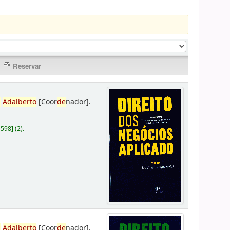
,
Adalberto
[Coor
de
nador]
.
D598
]
(2).
,
Adalberto
[Coor
de
nador]
.