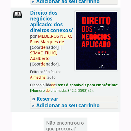
Adicionar ao seu carrinho
Direito dos
negócios
aplicado: dos
direitos conexos/
por
ME
DE
IROS
NETO,
Elias
Marques
de
[Coor
de
nador]
|
SIMÃO
FILHO,
Adalberto
[Coor
de
nador]
.
Editora:
São Paulo:
Almedina,
2016
Disponibilida
de
:
Itens disponíveis para empréstimo:
[
Número
de
chamada:
342.2 D598
]
(2).
Reservar
Adicionar ao seu carrinho
Não encontrou o
que procura?