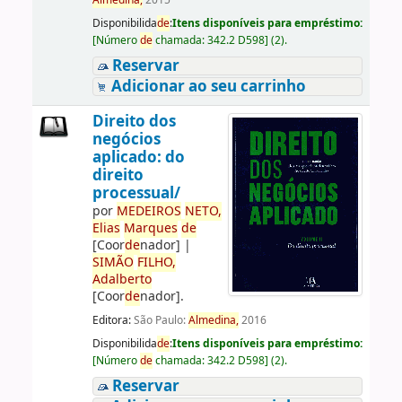
Almedina,
2015
Disponibilida
de
:
Itens disponíveis para empréstimo:
[
Número
de
chamada:
342.2 D598
]
(2).
Reservar
Adicionar ao seu carrinho
Direito dos
negócios
aplicado: do
direito
processual/
por
ME
DE
IROS
NETO,
Elias
Marques
de
[Coor
de
nador]
|
SIMÃO
FILHO,
Adalberto
[Coor
de
nador]
.
Editora:
São Paulo:
Almedina,
2016
Disponibilida
de
:
Itens disponíveis para empréstimo:
[
Número
de
chamada:
342.2 D598
]
(2).
Reservar