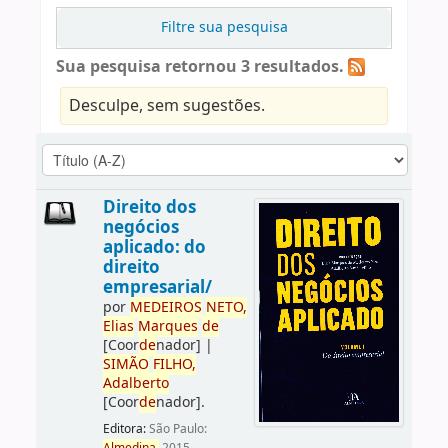
Filtre sua pesquisa
Sua pesquisa retornou 3 resultados.
Desculpe, sem sugestões.
Direito dos
negócios
aplicado: do
direito
empresarial/
por
ME
DE
IROS
NETO,
Elias
Marques
de
[Coor
de
nador]
|
SIMÃO
FILHO,
Adalberto
[Coor
de
nador]
.
Editora:
São Paulo: