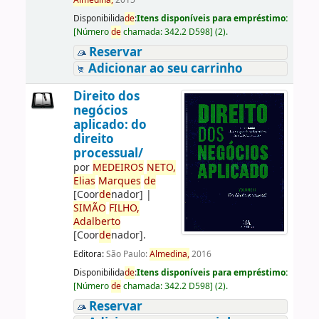
Almedina,
2015
Disponibilida
de
:
Itens disponíveis para empréstimo:
[
Número
de
chamada:
342.2 D598
]
(2).
Reservar
Adicionar ao seu carrinho
Direito dos
negócios
aplicado: do
direito
processual/
por
ME
DE
IROS
NETO,
Elias
Marques
de
[Coor
de
nador]
|
SIMÃO
FILHO,
Adalberto
[Coor
de
nador]
.
Editora:
São Paulo:
Almedina,
2016
Disponibilida
de
:
Itens disponíveis para empréstimo:
[
Número
de
chamada:
342.2 D598
]
(2).
Reservar