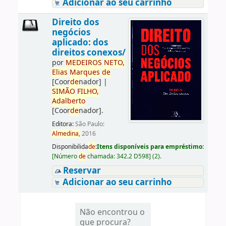
Adicionar ao seu carrinho
Direito dos
negócios
aplicado: dos
direitos conexos/
por
ME
DE
IROS
NETO,
Elias
Marques
de
[Coor
de
nador]
|
SIMÃO
FILHO,
Adalberto
[Coor
de
nador]
.
Editora:
São Paulo:
Almedina,
2016
Disponibilida
de
:
Itens disponíveis para empréstimo:
[
Número
de
chamada:
342.2 D598
]
(2).
Reservar
Adicionar ao seu carrinho
Não encontrou o
que procura?