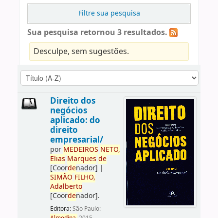
Filtre sua pesquisa
Sua pesquisa retornou 3 resultados.
Desculpe, sem sugestões.
Direito dos
negócios
aplicado: do
direito
empresarial/
por
ME
DE
IROS
NETO,
Elias
Marques
de
[Coor
de
nador]
|
SIMÃO
FILHO,
Adalberto
[Coor
de
nador]
.
Editora:
São Paulo: