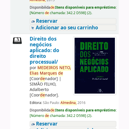
Almedina,
2015
Disponibilida
de
:
Itens disponíveis para empréstimo:
[
Número
de
chamada:
342.2 D598
]
(2).
Reservar
Adicionar ao seu carrinho
Direito dos
negócios
aplicado: do
direito
processual/
por
ME
DE
IROS
NETO,
Elias
Marques
de
[Coor
de
nador]
|
SIMÃO FILHO,
Adalberto
[Coor
de
nador]
.
Editora:
São Paulo:
Almedina,
2016
Disponibilida
de
:
Itens disponíveis para empréstimo:
[
Número
de
chamada:
342.2 D598
]
(2).
Reservar