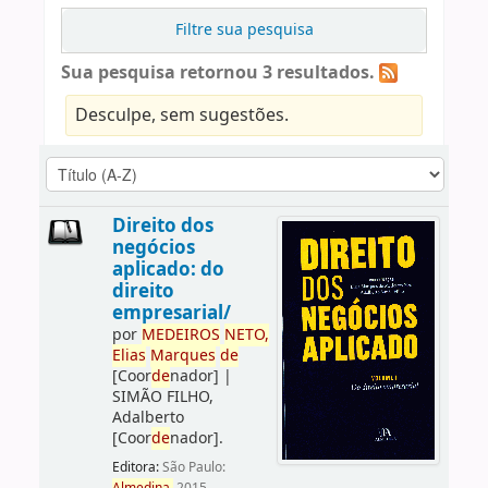
Filtre sua pesquisa
Sua pesquisa retornou 3 resultados.
Desculpe, sem sugestões.
Direito dos
negócios
aplicado: do
direito
empresarial/
por
ME
DE
IROS
NETO,
Elias
Marques
de
[Coor
de
nador]
|
SIMÃO FILHO,
Adalberto
[Coor
de
nador]
.
Editora:
São Paulo: