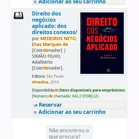
Adicionar ao seu carrinho
Direito dos
negócios
aplicado: dos
direitos conexos/
por
ME
DE
IROS
NETO,
Elias
Marques
de
[Coor
de
nador]
|
SIMÃO FILHO,
Adalberto
[Coor
de
nador]
.
Editora:
São Paulo:
Almedina,
2016
Disponibilida
de
:
Itens disponíveis para empréstimo:
[
Número
de
chamada:
342.2 D598
]
(2).
Reservar
Adicionar ao seu carrinho
Não encontrou o
que procura?