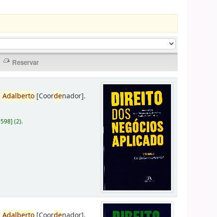
,
Adalberto
[Coor
de
nador]
.
D598
]
(2).
,
Adalberto
[Coor
de
nador]
.