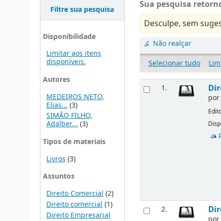
Sua pesquisa retorno
Filtre sua pesquisa
Desculpe, sem suges
Disponibilidade
Não realçar
Limitar aos itens
disponíveis.
Selecionar tudo
Lim
Autores
Dir
1.
MEDEIROS NETO,
po
Elias...
(3)
Edit
SIMÃO FILHO,
Adalber...
(3)
Disp
Tipos de materiais
Livros
(3)
Assuntos
Direito Comercial
(2)
Direito comercial
(1)
Dir
2.
Direito Empresarial
po