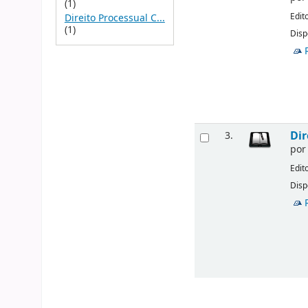
(1)
Edit
Direito Processual C...
(1)
Disp
Dir
3.
po
Edit
Disp