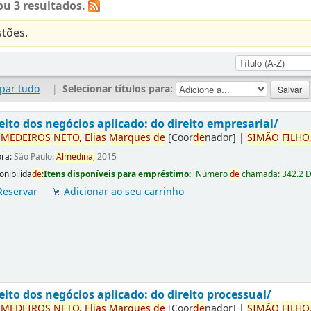
u 3 resultados.
tões.
par tudo
|
Selecionar títulos para:
eito dos negócios aplicado: do direito empresarial/
r
ME
DE
IROS
NETO,
Elias
Marques
de
[Coor
de
nador]
|
SIMÃO
FILHO
ora:
São Paulo:
Almedina,
2015
onibilida
de
:
Itens disponíveis para empréstimo:
[
Número
de
chamada:
342.2 
Reservar
Adicionar ao seu carrinho
eito dos negócios aplicado: do direito processual/
r
ME
DE
IROS
NETO,
Elias
Marques
de
[Coor
de
nador]
|
SIMÃO
FILHO