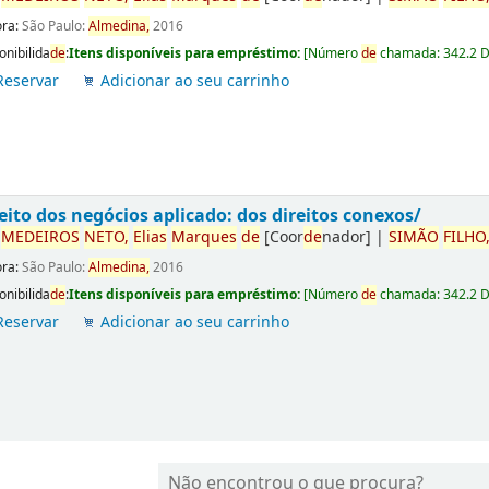
ora:
São Paulo:
Almedina,
2016
onibilida
de
:
Itens disponíveis para empréstimo:
[
Número
de
chamada:
342.2 
Reservar
Adicionar ao seu carrinho
eito dos negócios aplicado: dos direitos conexos/
r
ME
DE
IROS
NETO,
Elias
Marques
de
[Coor
de
nador]
|
SIMÃO
FILHO
ora:
São Paulo:
Almedina,
2016
onibilida
de
:
Itens disponíveis para empréstimo:
[
Número
de
chamada:
342.2 
Reservar
Adicionar ao seu carrinho
Não encontrou o que procura?