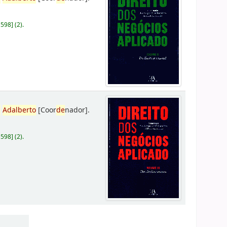
D598
]
(2).
,
Adalberto
[Coor
de
nador]
.
D598
]
(2).