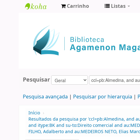
Carrinho
Listas
Biblioteca
Agamenon
Magalhães
Pesquisar
Pesquisa avançada
Pesquisar por hierarquia
P
Início
›
Resultados da pesquisa por 'ccl=pb:Almedina, and au
and itype:BK and su-to:Direito comercial and au:M
FILHO, Adalberto and au:MEDEIROS NETO, Elias Marq