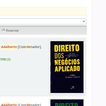
,
Adalberto
[Coor
de
nador]
.
D598
]
(2).
,
Adalberto
[Coor
de
nador]
.