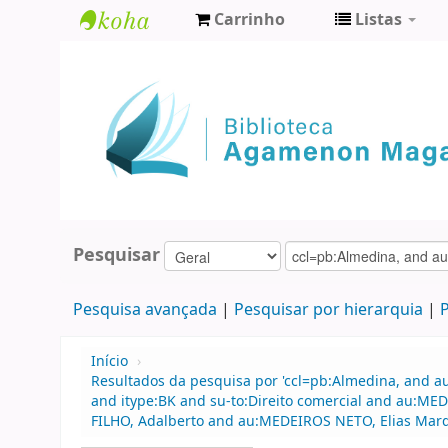
Carrinho
Listas
Biblioteca
Agamenon
Magalhães
Pesquisar
Pesquisa avançada
Pesquisar por hierarquia
P
Início
›
Resultados da pesquisa por 'ccl=pb:Almedina, and au
and itype:BK and su-to:Direito comercial and au:M
FILHO, Adalberto and au:MEDEIROS NETO, Elias Marq