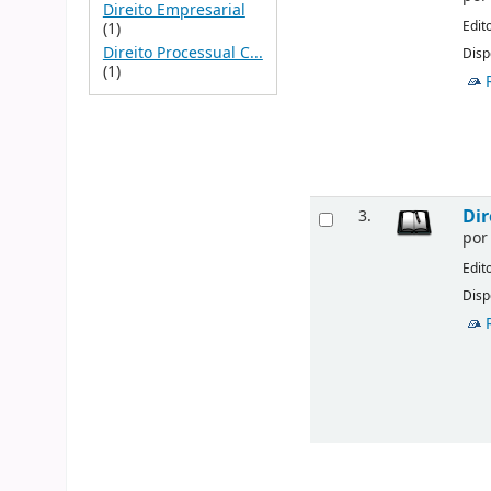
Direito Empresarial
Edit
(1)
Direito Processual C...
Disp
(1)
Dir
3.
po
Edit
Disp