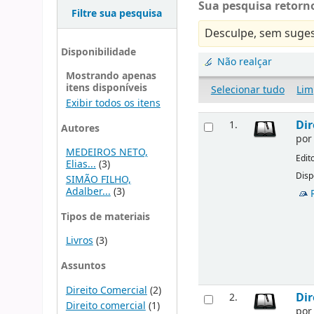
Sua pesquisa retorno
Filtre sua pesquisa
Desculpe, sem suges
Disponibilidade
Não realçar
Mostrando apenas
itens disponíveis
Selecionar tudo
Lim
Exibir todos os itens
Dir
1.
Autores
po
MEDEIROS NETO,
Edit
Elias...
(3)
Disp
SIMÃO FILHO,
Adalber...
(3)
Tipos de materiais
Livros
(3)
Assuntos
Direito Comercial
(2)
Dir
2.
Direito comercial
(1)
po