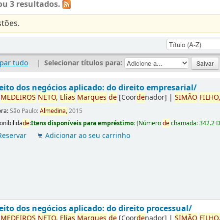
u 3 resultados.
tões.
par tudo
|
Selecionar títulos para:
eito dos negócios aplicado: do direito empresarial/
r
ME
DE
IROS
NETO,
Elias
Marques
de
[Coor
de
nador]
|
SIMÃO
FILHO
ora:
São Paulo:
Almedina,
2015
onibilida
de
:
Itens disponíveis para empréstimo:
[
Número
de
chamada:
342.2 
Reservar
Adicionar ao seu carrinho
eito dos negócios aplicado: do direito processual/
r
ME
DE
IROS
NETO,
Elias
Marques
de
[Coor
de
nador]
|
SIMÃO
FILHO