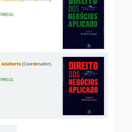
D598
]
(2).
,
Adalberto
[Coor
de
nador]
.
D598
]
(2).