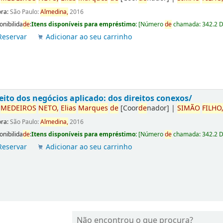
ora:
São Paulo:
Almedina,
2016
onibilida
de
:
Itens disponíveis para empréstimo:
[
Número
de
chamada:
342.2 
Reservar
Adicionar ao seu carrinho
eito dos negócios aplicado: dos direitos conexos/
r
ME
DE
IROS
NETO,
Elias
Marques
de
[Coor
de
nador]
|
SIMÃO
FILHO
ora:
São Paulo:
Almedina,
2016
onibilida
de
:
Itens disponíveis para empréstimo:
[
Número
de
chamada:
342.2 
Reservar
Adicionar ao seu carrinho
Não encontrou o que procura?