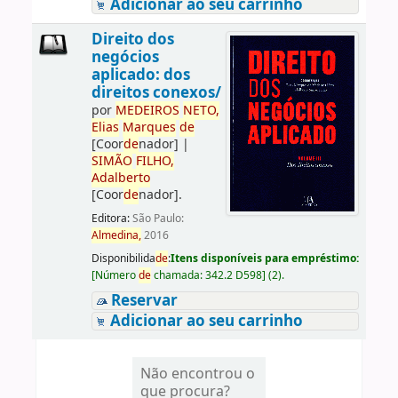
Adicionar ao seu carrinho
Direito dos
negócios
aplicado: dos
direitos conexos/
por
ME
DE
IROS
NETO,
Elias
Marques
de
[Coor
de
nador]
|
SIMÃO
FILHO,
Adalberto
[Coor
de
nador]
.
Editora:
São Paulo:
Almedina,
2016
Disponibilida
de
:
Itens disponíveis para empréstimo:
[
Número
de
chamada:
342.2 D598
]
(2).
Reservar
Adicionar ao seu carrinho
Não encontrou o
que procura?