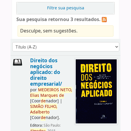
Filtre sua pesquisa
Sua pesquisa retornou 3 resultados.
Desculpe, sem sugestões.
Direito dos
negócios
aplicado: do
direito
empresarial/
por
ME
DE
IROS
NETO,
Elias
Marques
de
[Coor
de
nador]
|
SIMÃO
FILHO,
Adalberto
[Coor
de
nador]
.
Editora:
São Paulo: