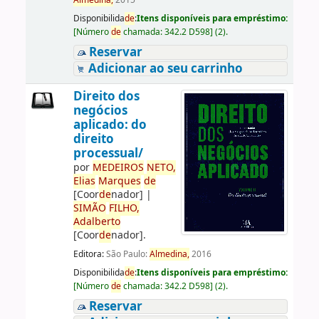
Almedina,
2015
Disponibilida
de
:
Itens disponíveis para empréstimo:
[
Número
de
chamada:
342.2 D598
]
(2).
Reservar
Adicionar ao seu carrinho
Direito dos
negócios
aplicado: do
direito
processual/
por
ME
DE
IROS
NETO,
Elias
Marques
de
[Coor
de
nador]
|
SIMÃO
FILHO,
Adalberto
[Coor
de
nador]
.
Editora:
São Paulo:
Almedina,
2016
Disponibilida
de
:
Itens disponíveis para empréstimo:
[
Número
de
chamada:
342.2 D598
]
(2).
Reservar