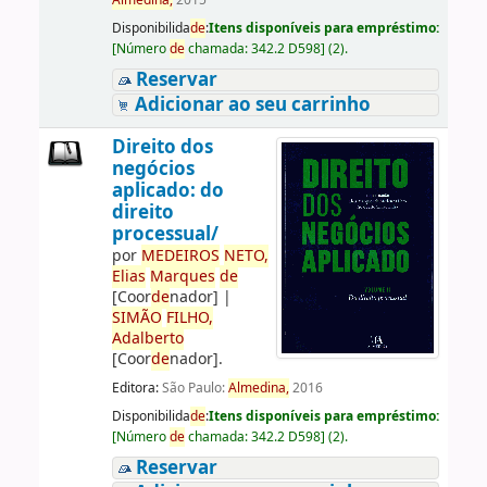
Almedina,
2015
Disponibilida
de
:
Itens disponíveis para empréstimo:
[
Número
de
chamada:
342.2 D598
]
(2).
Reservar
Adicionar ao seu carrinho
Direito dos
negócios
aplicado: do
direito
processual/
por
ME
DE
IROS
NETO,
Elias
Marques
de
[Coor
de
nador]
|
SIMÃO
FILHO,
Adalberto
[Coor
de
nador]
.
Editora:
São Paulo:
Almedina,
2016
Disponibilida
de
:
Itens disponíveis para empréstimo:
[
Número
de
chamada:
342.2 D598
]
(2).
Reservar