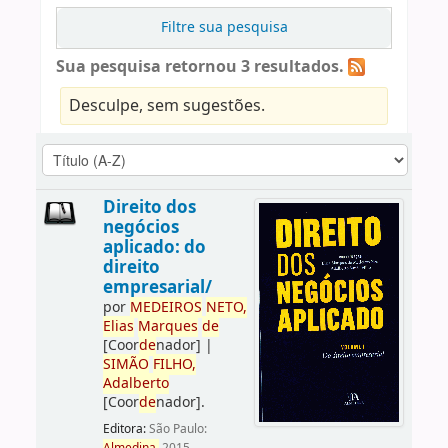
Filtre sua pesquisa
Sua pesquisa retornou 3 resultados.
Desculpe, sem sugestões.
Direito dos
negócios
aplicado: do
direito
empresarial/
por
ME
DE
IROS
NETO,
Elias
Marques
de
[Coor
de
nador]
|
SIMÃO
FILHO,
Adalberto
[Coor
de
nador]
.
Editora:
São Paulo: