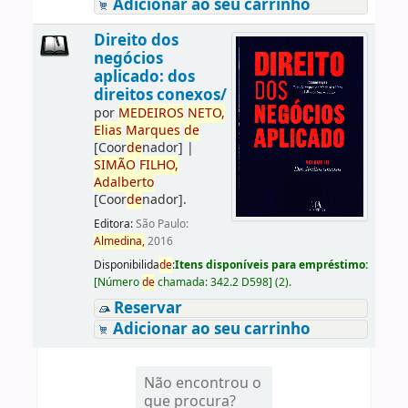
Adicionar ao seu carrinho
Direito dos
negócios
aplicado: dos
direitos conexos/
por
ME
DE
IROS
NETO,
Elias
Marques
de
[Coor
de
nador]
|
SIMÃO
FILHO,
Adalberto
[Coor
de
nador]
.
Editora:
São Paulo:
Almedina,
2016
Disponibilida
de
:
Itens disponíveis para empréstimo:
[
Número
de
chamada:
342.2 D598
]
(2).
Reservar
Adicionar ao seu carrinho
Não encontrou o
que procura?