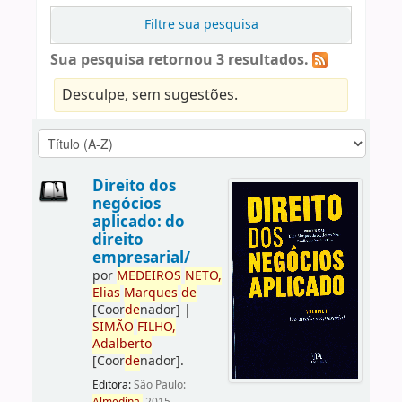
Filtre sua pesquisa
Sua pesquisa retornou 3 resultados.
Desculpe, sem sugestões.
Direito dos
negócios
aplicado: do
direito
empresarial/
por
ME
DE
IROS
NETO,
Elias
Marques
de
[Coor
de
nador]
|
SIMÃO
FILHO,
Adalberto
[Coor
de
nador]
.
Editora:
São Paulo: