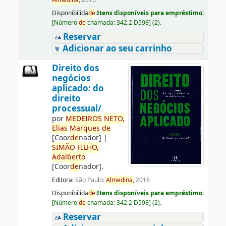
Almedina,
2015
Disponibilida
de
:
Itens disponíveis para empréstimo:
[
Número
de
chamada:
342.2 D598
]
(2).
Reservar
Adicionar ao seu carrinho
Direito dos
negócios
aplicado: do
direito
processual/
por
ME
DE
IROS
NETO,
Elias
Marques
de
[Coor
de
nador]
|
SIMÃO
FILHO,
Adalberto
[Coor
de
nador]
.
Editora:
São Paulo:
Almedina,
2016
Disponibilida
de
:
Itens disponíveis para empréstimo:
[
Número
de
chamada:
342.2 D598
]
(2).
Reservar