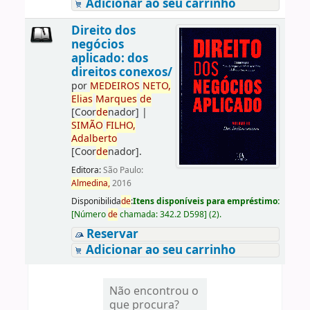
Adicionar ao seu carrinho
Direito dos
negócios
aplicado: dos
direitos conexos/
por
ME
DE
IROS
NETO,
Elias
Marques
de
[Coor
de
nador]
|
SIMÃO
FILHO,
Adalberto
[Coor
de
nador]
.
Editora:
São Paulo:
Almedina,
2016
Disponibilida
de
:
Itens disponíveis para empréstimo:
[
Número
de
chamada:
342.2 D598
]
(2).
Reservar
Adicionar ao seu carrinho
Não encontrou o
que procura?