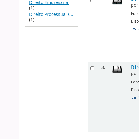
Direito Empresarial
po
(1)
Edit
Direito Processual C...
(1)
Disp
Dir
3.
po
Edit
Disp