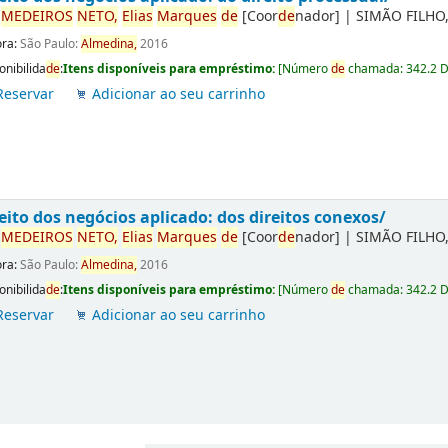
r
ME
DE
IROS
NETO,
Elias
Marques
de
[Coor
de
nador]
|
SIMÃO FILHO,
ora:
São Paulo:
Almedina,
2016
onibilida
de
:
Itens disponíveis para empréstimo:
[
Número
de
chamada:
342.2 
Reservar
Adicionar ao seu carrinho
eito dos negócios aplicado: dos direitos conexos/
r
ME
DE
IROS
NETO,
Elias
Marques
de
[Coor
de
nador]
|
SIMÃO FILHO,
ora:
São Paulo:
Almedina,
2016
onibilida
de
:
Itens disponíveis para empréstimo:
[
Número
de
chamada:
342.2 
Reservar
Adicionar ao seu carrinho