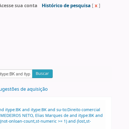
Acesse sua conta
Histórico de pesquisa
[
x
]
Buscar
ugestões de aquisição
 itype:BK and itype:BK and su-to:Direito comercial
au:MEDEIROS NETO, Elias Marques de and itype:BK and
not-onloan-count,st-numeric >= 1) and (lost,st-