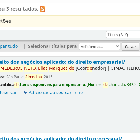
u 3 resultados.
tões.
par tudo
|
Selecionar títulos para:
eito dos negócios aplicado: do direito empresarial/
r
ME
DE
IROS
NETO,
Elias
Marques
de
[Coor
de
nador]
|
SIMÃO FILHO,
ora:
São Paulo:
Almedina,
2015
onibilida
de
:
Itens disponíveis para empréstimo:
[
Número
de
chamada:
342.2 
Reservar
Adicionar ao seu carrinho
eito dos negócios aplicado: do direito processual/