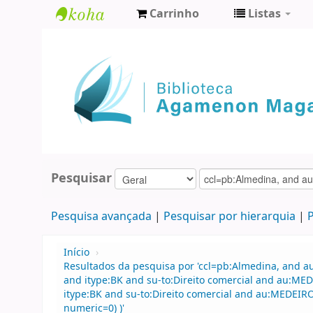
Carrinho
Listas
Biblioteca
Agamenon
Magalhães
Pesquisar
Pesquisa avançada
Pesquisar por hierarquia
P
Início
›
Resultados da pesquisa por 'ccl=pb:Almedina, and au
and itype:BK and su-to:Direito comercial and au:ME
itype:BK and su-to:Direito comercial and au:MEDEIROS
numeric=0) )'