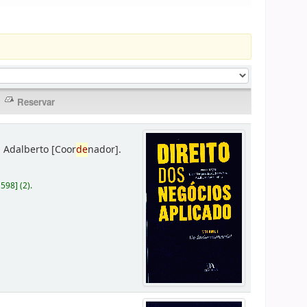
 Adalberto
[Coor
de
nador]
.
D598
]
(2).