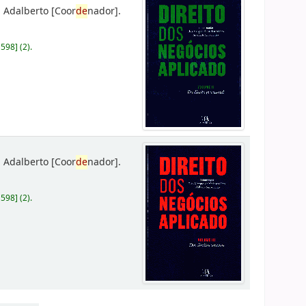
 Adalberto
[Coor
de
nador]
.
D598
]
(2).
 Adalberto
[Coor
de
nador]
.
D598
]
(2).