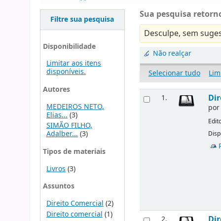
Sua pesquisa retorno
Filtre sua pesquisa
Desculpe, sem suges
Disponibilidade
Não realçar
Limitar aos itens
disponíveis.
Selecionar tudo
Lim
Autores
Dir
1.
MEDEIROS NETO,
po
Elias...
(3)
Edit
SIMÃO FILHO,
Adalber...
(3)
Disp
Tipos de materiais
Livros
(3)
Assuntos
Direito Comercial
(2)
Direito comercial
(1)
Dir
2.