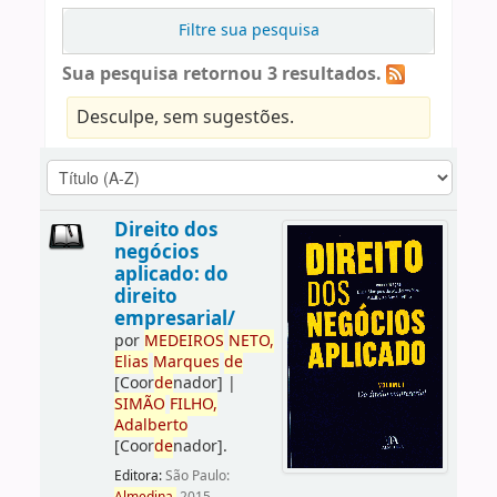
Filtre sua pesquisa
Sua pesquisa retornou 3 resultados.
Desculpe, sem sugestões.
Direito dos
negócios
aplicado: do
direito
empresarial/
por
ME
DE
IROS
NETO,
Elias
Marques
de
[Coor
de
nador]
|
SIMÃO
FILHO,
Adalberto
[Coor
de
nador]
.
Editora:
São Paulo: