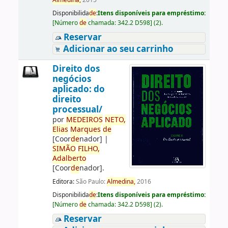
Almedina,
2015
Disponibilida
de
:
Itens disponíveis para empréstimo:
[
Número
de
chamada:
342.2 D598
]
(2).
Reservar
Adicionar ao seu carrinho
Direito dos
negócios
aplicado: do
direito
processual/
por
ME
DE
IROS
NETO,
Elias
Marques
de
[Coor
de
nador]
|
SIMÃO
FILHO,
Adalberto
[Coor
de
nador]
.
Editora:
São Paulo:
Almedina,
2016
Disponibilida
de
:
Itens disponíveis para empréstimo:
[
Número
de
chamada:
342.2 D598
]
(2).
Reservar