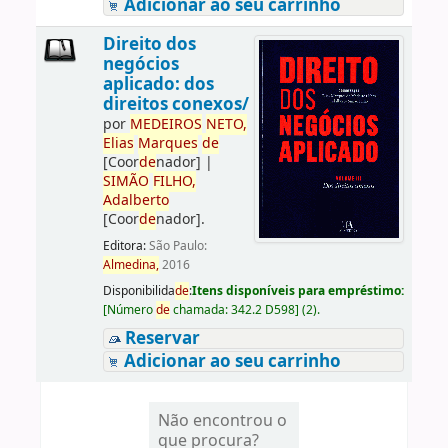
Adicionar ao seu carrinho
Direito dos
negócios
aplicado: dos
direitos conexos/
por
ME
DE
IROS
NETO,
Elias
Marques
de
[Coor
de
nador]
|
SIMÃO
FILHO,
Adalberto
[Coor
de
nador]
.
Editora:
São Paulo:
Almedina,
2016
Disponibilida
de
:
Itens disponíveis para empréstimo:
[
Número
de
chamada:
342.2 D598
]
(2).
Reservar
Adicionar ao seu carrinho
Não encontrou o
que procura?