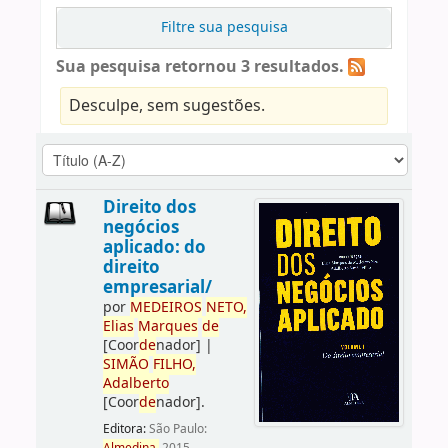
Filtre sua pesquisa
Sua pesquisa retornou 3 resultados.
Desculpe, sem sugestões.
Direito dos
negócios
aplicado: do
direito
empresarial/
por
ME
DE
IROS
NETO,
Elias
Marques
de
[Coor
de
nador]
|
SIMÃO
FILHO,
Adalberto
[Coor
de
nador]
.
Editora:
São Paulo: