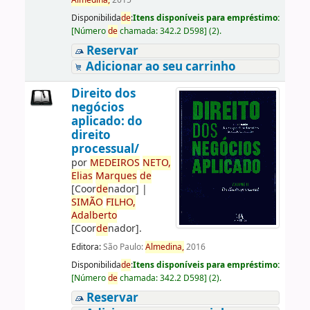
Almedina,
2015
Disponibilida
de
:
Itens disponíveis para empréstimo:
[
Número
de
chamada:
342.2 D598
]
(2).
Reservar
Adicionar ao seu carrinho
Direito dos
negócios
aplicado: do
direito
processual/
por
ME
DE
IROS
NETO,
Elias
Marques
de
[Coor
de
nador]
|
SIMÃO
FILHO,
Adalberto
[Coor
de
nador]
.
Editora:
São Paulo:
Almedina,
2016
Disponibilida
de
:
Itens disponíveis para empréstimo:
[
Número
de
chamada:
342.2 D598
]
(2).
Reservar