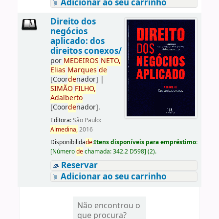
Adicionar ao seu carrinho
Direito dos
negócios
aplicado: dos
direitos conexos/
por
ME
DE
IROS
NETO,
Elias
Marques
de
[Coor
de
nador]
|
SIMÃO
FILHO,
Adalberto
[Coor
de
nador]
.
Editora:
São Paulo:
Almedina,
2016
Disponibilida
de
:
Itens disponíveis para empréstimo:
[
Número
de
chamada:
342.2 D598
]
(2).
Reservar
Adicionar ao seu carrinho
Não encontrou o
que procura?