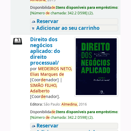
Almedina,
2015
Disponibilida
de
:
Itens disponíveis para empréstimo:
[
Número
de
chamada:
342.2 D598
]
(2).
Reservar
Adicionar ao seu carrinho
Direito dos
negócios
aplicado: do
direito
processual/
por
ME
DE
IROS
NETO,
Elias
Marques
de
[Coor
de
nador]
|
SIMÃO
FILHO,
Adalberto
[Coor
de
nador]
.
Editora:
São Paulo:
Almedina,
2016
Disponibilida
de
:
Itens disponíveis para empréstimo:
[
Número
de
chamada:
342.2 D598
]
(2).
Reservar