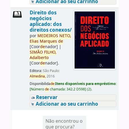
Adicionar ao seu carrinho
Direito dos
negócios
aplicado: dos
direitos conexos/
por
ME
DE
IROS
NETO,
Elias
Marques
de
[Coor
de
nador]
|
SIMÃO
FILHO,
Adalberto
[Coor
de
nador]
.
Editora:
São Paulo:
Almedina,
2016
Disponibilida
de
:
Itens disponíveis para empréstimo:
[
Número
de
chamada:
342.2 D598
]
(2).
Reservar
Adicionar ao seu carrinho
Não encontrou o
que procura?