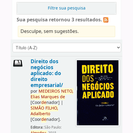
Filtre sua pesquisa
Sua pesquisa retornou 3 resultados.
Desculpe, sem sugestões.
Direito dos
negócios
aplicado: do
direito
empresarial/
por
ME
DE
IROS
NETO,
Elias
Marques
de
[Coor
de
nador]
|
SIMÃO
FILHO,
Adalberto
[Coor
de
nador]
.
Editora:
São Paulo: