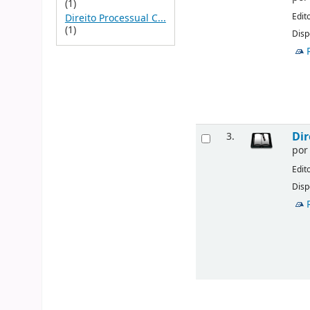
(1)
Edit
Direito Processual C...
(1)
Disp
Dir
3.
po
Edit
Disp