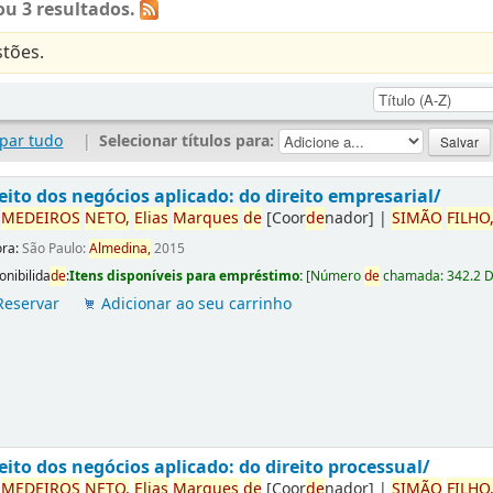
u 3 resultados.
tões.
par tudo
|
Selecionar títulos para:
eito dos negócios aplicado: do direito empresarial/
r
ME
DE
IROS
NETO,
Elias
Marques
de
[Coor
de
nador]
|
SIMÃO
FILHO
ora:
São Paulo:
Almedina,
2015
onibilida
de
:
Itens disponíveis para empréstimo:
[
Número
de
chamada:
342.2 
Reservar
Adicionar ao seu carrinho
eito dos negócios aplicado: do direito processual/
r
ME
DE
IROS
NETO,
Elias
Marques
de
[Coor
de
nador]
|
SIMÃO
FILHO