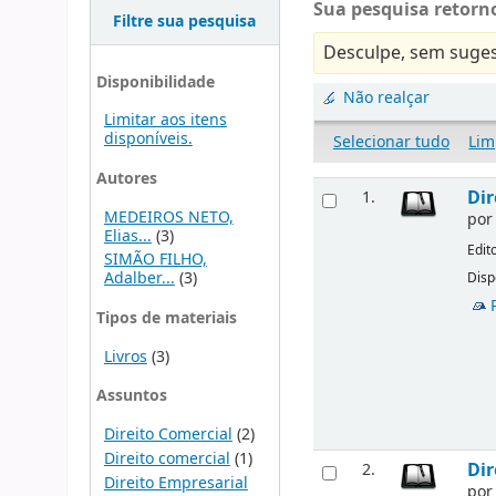
Sua pesquisa retorno
Filtre sua pesquisa
Desculpe, sem suges
Disponibilidade
Não realçar
Limitar aos itens
disponíveis.
Selecionar tudo
Lim
Autores
Dir
1.
MEDEIROS NETO,
po
Elias...
(3)
Edit
SIMÃO FILHO,
Adalber...
(3)
Disp
Tipos de materiais
Livros
(3)
Assuntos
Direito Comercial
(2)
Direito comercial
(1)
Dir
2.
Direito Empresarial
po