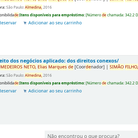
ora:
São Paulo:
Almedina,
2016
onibilida
de
:
Itens disponíveis para empréstimo:
[
Número
de
chamada:
342.2 
Reservar
Adicionar ao seu carrinho
eito dos negócios aplicado: dos direitos conexos/
r
ME
DE
IROS
NETO,
Elias
Marques
de
[Coor
de
nador]
|
SIMÃO
FILHO
ora:
São Paulo:
Almedina,
2016
onibilida
de
:
Itens disponíveis para empréstimo:
[
Número
de
chamada:
342.2 
Reservar
Adicionar ao seu carrinho
Não encontrou o que procura?