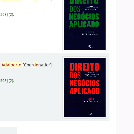
D598
]
(2).
,
Adalberto
[Coor
de
nador]
.
D598
]
(2).