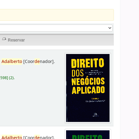
,
Adalberto
[Coor
de
nador]
.
D598
]
(2).
,
Adalberto
[Coor
de
nador]
.