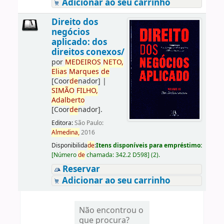
Adicionar ao seu carrinho
Direito dos
negócios
aplicado: dos
direitos conexos/
por
ME
DE
IROS
NETO,
Elias
Marques
de
[Coor
de
nador]
|
SIMÃO
FILHO,
Adalberto
[Coor
de
nador]
.
Editora:
São Paulo:
Almedina,
2016
Disponibilida
de
:
Itens disponíveis para empréstimo:
[
Número
de
chamada:
342.2 D598
]
(2).
Reservar
Adicionar ao seu carrinho
Não encontrou o
que procura?