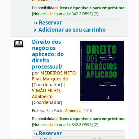
Almedina,
2015
Disponibilida
de
:
Itens disponíveis para empréstimo:
[
Número
de
chamada:
342.2 D598
]
(2).
Reservar
Adicionar ao seu carrinho
Direito dos
negócios
aplicado: do
direito
processual/
por
ME
DE
IROS
NETO,
Elias
Marques
de
[Coor
de
nador]
|
SIMÃO
FILHO,
Adalberto
[Coor
de
nador]
.
Editora:
São Paulo:
Almedina,
2016
Disponibilida
de
:
Itens disponíveis para empréstimo:
[
Número
de
chamada:
342.2 D598
]
(2).
Reservar