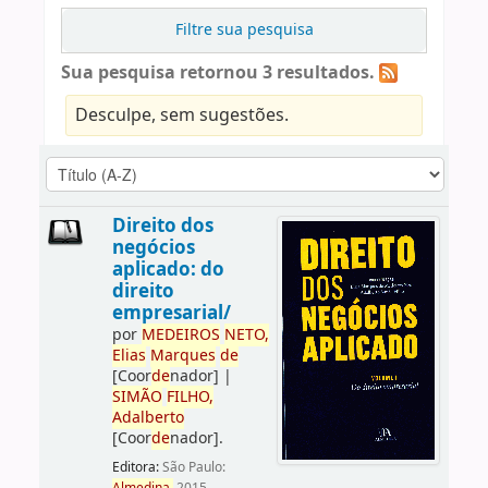
Filtre sua pesquisa
Sua pesquisa retornou 3 resultados.
Desculpe, sem sugestões.
Direito dos
negócios
aplicado: do
direito
empresarial/
por
ME
DE
IROS
NETO,
Elias
Marques
de
[Coor
de
nador]
|
SIMÃO
FILHO,
Adalberto
[Coor
de
nador]
.
Editora:
São Paulo: