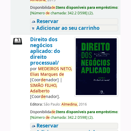
Almedina,
2015
Disponibilida
de
:
Itens disponíveis para empréstimo:
[
Número
de
chamada:
342.2 D598
]
(2).
Reservar
Adicionar ao seu carrinho
Direito dos
negócios
aplicado: do
direito
processual/
por
ME
DE
IROS
NETO,
Elias
Marques
de
[Coor
de
nador]
|
SIMÃO
FILHO,
Adalberto
[Coor
de
nador]
.
Editora:
São Paulo:
Almedina,
2016
Disponibilida
de
:
Itens disponíveis para empréstimo:
[
Número
de
chamada:
342.2 D598
]
(2).
Reservar