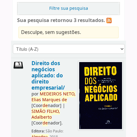
Filtre sua pesquisa
Sua pesquisa retornou 3 resultados.
Desculpe, sem sugestões.
Direito dos
negócios
aplicado: do
direito
empresarial/
por
ME
DE
IROS
NETO,
Elias
Marques
de
[Coor
de
nador]
|
SIMÃO
FILHO,
Adalberto
[Coor
de
nador]
.
Editora:
São Paulo: