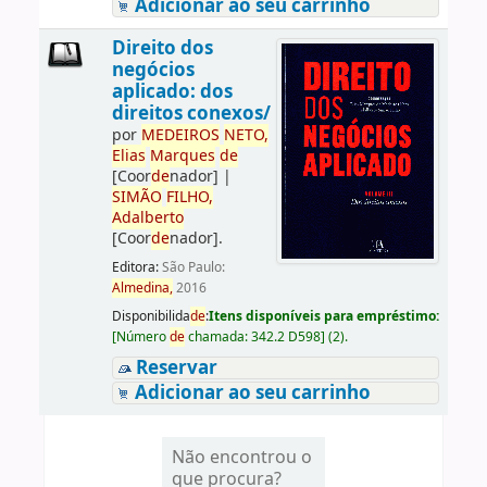
Adicionar ao seu carrinho
Direito dos
negócios
aplicado: dos
direitos conexos/
por
ME
DE
IROS
NETO,
Elias
Marques
de
[Coor
de
nador]
|
SIMÃO
FILHO,
Adalberto
[Coor
de
nador]
.
Editora:
São Paulo:
Almedina,
2016
Disponibilida
de
:
Itens disponíveis para empréstimo:
[
Número
de
chamada:
342.2 D598
]
(2).
Reservar
Adicionar ao seu carrinho
Não encontrou o
que procura?