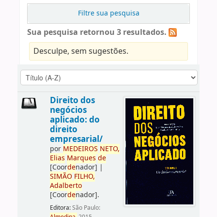
Filtre sua pesquisa
Sua pesquisa retornou 3 resultados.
Desculpe, sem sugestões.
Direito dos
negócios
aplicado: do
direito
empresarial/
por
ME
DE
IROS
NETO,
Elias
Marques
de
[Coor
de
nador]
|
SIMÃO
FILHO,
Adalberto
[Coor
de
nador]
.
Editora:
São Paulo: