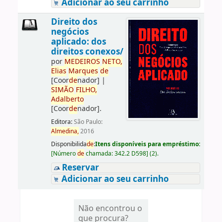
Adicionar ao seu carrinho
Direito dos
negócios
aplicado: dos
direitos conexos/
por
ME
DE
IROS
NETO,
Elias
Marques
de
[Coor
de
nador]
|
SIMÃO
FILHO,
Adalberto
[Coor
de
nador]
.
Editora:
São Paulo:
Almedina,
2016
Disponibilida
de
:
Itens disponíveis para empréstimo:
[
Número
de
chamada:
342.2 D598
]
(2).
Reservar
Adicionar ao seu carrinho
Não encontrou o
que procura?