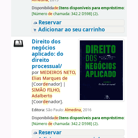
Almedina,
2015
Disponibilida
de
:
Itens disponíveis para empréstimo:
[
Número
de
chamada:
342.2 D598
]
(2).
Reservar
Adicionar ao seu carrinho
Direito dos
negócios
aplicado: do
direito
processual/
por
ME
DE
IROS
NETO,
Elias
Marques
de
[Coor
de
nador]
|
SIMÃO
FILHO,
Adalberto
[Coor
de
nador]
.
Editora:
São Paulo:
Almedina,
2016
Disponibilida
de
:
Itens disponíveis para empréstimo:
[
Número
de
chamada:
342.2 D598
]
(2).
Reservar