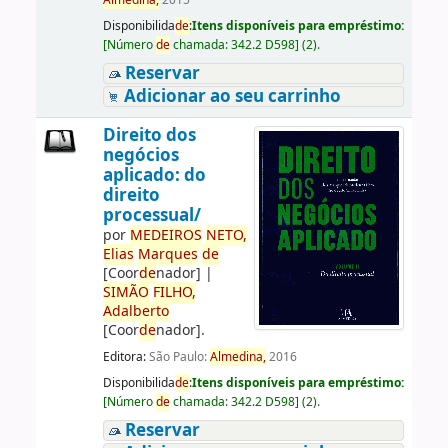
Almedina,
2015
Disponibilida
de
:
Itens disponíveis para empréstimo:
[
Número
de
chamada:
342.2 D598
]
(2).
Reservar
Adicionar ao seu carrinho
Direito dos
negócios
aplicado: do
direito
processual/
por
ME
DE
IROS
NETO,
Elias
Marques
de
[Coor
de
nador]
|
SIMÃO
FILHO,
Adalberto
[Coor
de
nador]
.
Editora:
São Paulo:
Almedina,
2016
Disponibilida
de
:
Itens disponíveis para empréstimo:
[
Número
de
chamada:
342.2 D598
]
(2).
Reservar