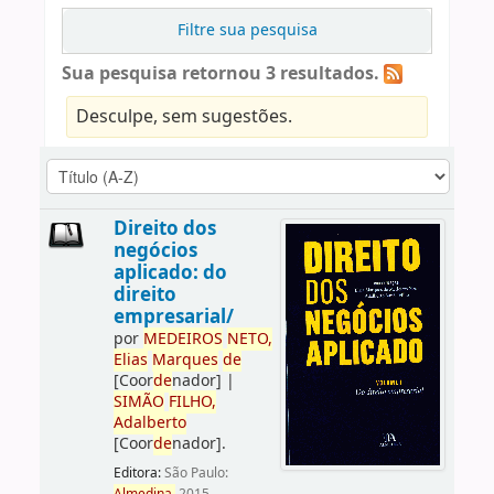
Filtre sua pesquisa
Sua pesquisa retornou 3 resultados.
Desculpe, sem sugestões.
Direito dos
negócios
aplicado: do
direito
empresarial/
por
ME
DE
IROS
NETO,
Elias
Marques
de
[Coor
de
nador]
|
SIMÃO
FILHO,
Adalberto
[Coor
de
nador]
.
Editora:
São Paulo: