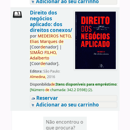
Adicionar ao seu carrinho
Direito dos
negócios
aplicado: dos
direitos conexos/
por
ME
DE
IROS
NETO,
Elias
Marques
de
[Coor
de
nador]
|
SIMÃO
FILHO,
Adalberto
[Coor
de
nador]
.
Editora:
São Paulo:
Almedina,
2016
Disponibilida
de
:
Itens disponíveis para empréstimo:
[
Número
de
chamada:
342.2 D598
]
(2).
Reservar
Adicionar ao seu carrinho
Não encontrou o
que procura?