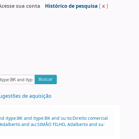
Acesse sua conta
Histórico de pesquisa
[
x
]
Buscar
ugestões de aquisição
 itype:BK and itype:BK and su-to:Direito comercial
 Adalberto and au:SIMÃO FILHO, Adalberto and su-