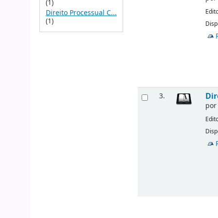
(1)
Edit
Direito Processual C...
(1)
Disp
Dir
3.
po
Edit
Disp