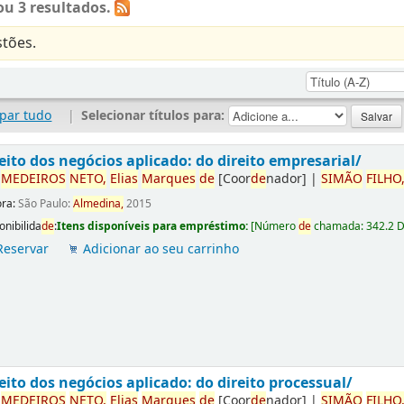
u 3 resultados.
tões.
par tudo
|
Selecionar títulos para:
eito dos negócios aplicado: do direito empresarial/
r
ME
DE
IROS
NETO,
Elias
Marques
de
[Coor
de
nador]
|
SIMÃO
FILHO
ora:
São Paulo:
Almedina,
2015
onibilida
de
:
Itens disponíveis para empréstimo:
[
Número
de
chamada:
342.2 
Reservar
Adicionar ao seu carrinho
eito dos negócios aplicado: do direito processual/
r
ME
DE
IROS
NETO,
Elias
Marques
de
[Coor
de
nador]
|
SIMÃO
FILHO