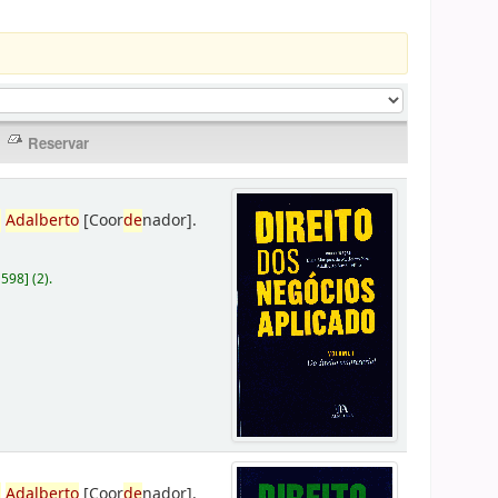
,
Adalberto
[Coor
de
nador]
.
D598
]
(2).
,
Adalberto
[Coor
de
nador]
.