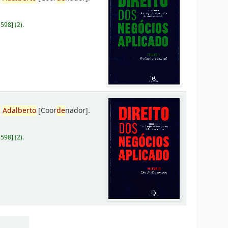
D598
]
(2).
,
Adalberto
[Coor
de
nador]
.
D598
]
(2).