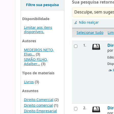
Sua pesquisa retorno
Filtre sua pesquisa
Desculpe, sem suges
Disponibilidade
Não realçar
Limitar aos itens
disponíveis.
Selecionar tudo
Lim
Autores
Dir
1.
MEDEIROS NETO,
po
Elias...
(3)
Edit
SIMÃO FILHO,
Adalber...
(3)
Disp
Tipos de materiais
Livros
(3)
Assuntos
Direito Comercial
(2)
Direito comercial
(1)
Dir
2.
Direito Empresarial
po