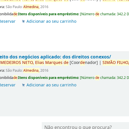
ora:
São Paulo:
Almedina,
2016
onibilida
de
:
Itens disponíveis para empréstimo:
[
Número
de
chamada:
342.2 
Reservar
Adicionar ao seu carrinho
eito dos negócios aplicado: dos direitos conexos/
r
ME
DE
IROS
NETO,
Elias
Marques
de
[Coor
de
nador]
|
SIMÃO
FILHO
ora:
São Paulo:
Almedina,
2016
onibilida
de
:
Itens disponíveis para empréstimo:
[
Número
de
chamada:
342.2 
Reservar
Adicionar ao seu carrinho
Não encontrou o que procura?