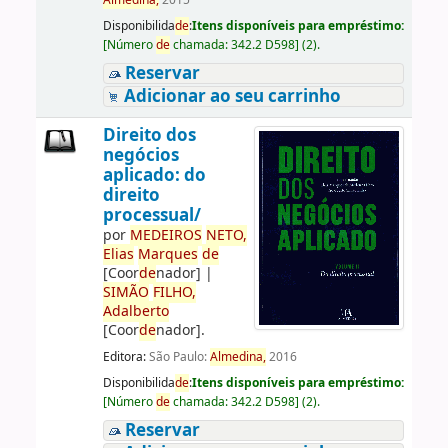
Almedina,
2015
Disponibilida
de
:
Itens disponíveis para empréstimo:
[
Número
de
chamada:
342.2 D598
]
(2).
Reservar
Adicionar ao seu carrinho
Direito dos
negócios
aplicado: do
direito
processual/
por
ME
DE
IROS
NETO,
Elias
Marques
de
[Coor
de
nador]
|
SIMÃO
FILHO,
Adalberto
[Coor
de
nador]
.
Editora:
São Paulo:
Almedina,
2016
Disponibilida
de
:
Itens disponíveis para empréstimo:
[
Número
de
chamada:
342.2 D598
]
(2).
Reservar