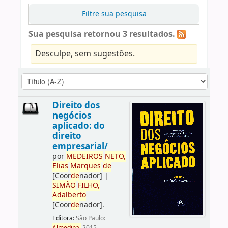
Filtre sua pesquisa
Sua pesquisa retornou 3 resultados.
Desculpe, sem sugestões.
Direito dos
negócios
aplicado: do
direito
empresarial/
por
ME
DE
IROS
NETO,
Elias
Marques
de
[Coor
de
nador]
|
SIMÃO
FILHO,
Adalberto
[Coor
de
nador]
.
Editora:
São Paulo: