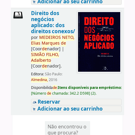
Adicionar ao seu carrinho
Direito dos
negócios
aplicado: dos
direitos conexos/
por
ME
DE
IROS
NETO,
Elias
Marques
de
[Coor
de
nador]
|
SIMÃO
FILHO,
Adalberto
[Coor
de
nador]
.
Editora:
São Paulo:
Almedina,
2016
Disponibilida
de
:
Itens disponíveis para empréstimo:
[
Número
de
chamada:
342.2 D598
]
(2).
Reservar
Adicionar ao seu carrinho
Não encontrou o
que procura?