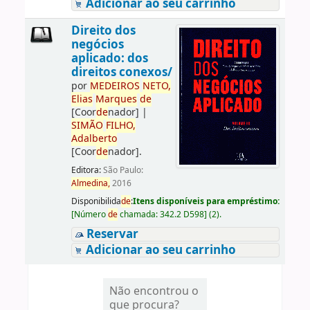
Adicionar ao seu carrinho
Direito dos
negócios
aplicado: dos
direitos conexos/
por
ME
DE
IROS
NETO,
Elias
Marques
de
[Coor
de
nador]
|
SIMÃO
FILHO,
Adalberto
[Coor
de
nador]
.
Editora:
São Paulo:
Almedina,
2016
Disponibilida
de
:
Itens disponíveis para empréstimo:
[
Número
de
chamada:
342.2 D598
]
(2).
Reservar
Adicionar ao seu carrinho
Não encontrou o
que procura?