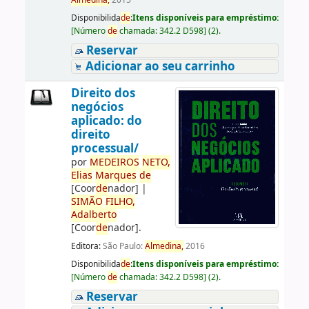
Almedina,
2015
Disponibilida
de
:
Itens disponíveis para empréstimo:
[
Número
de
chamada:
342.2 D598
]
(2).
Reservar
Adicionar ao seu carrinho
Direito dos
negócios
aplicado: do
direito
processual/
por
ME
DE
IROS
NETO,
Elias
Marques
de
[Coor
de
nador]
|
SIMÃO
FILHO,
Adalberto
[Coor
de
nador]
.
Editora:
São Paulo:
Almedina,
2016
Disponibilida
de
:
Itens disponíveis para empréstimo:
[
Número
de
chamada:
342.2 D598
]
(2).
Reservar