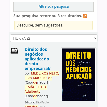
Filtre sua pesquisa
Sua pesquisa retornou 3 resultados.
Desculpe, sem sugestões.
Direito dos
negócios
aplicado: do
direito
empresarial/
por
ME
DE
IROS
NETO,
Elias
Marques
de
[Coor
de
nador]
|
SIMÃO
FILHO,
Adalberto
[Coor
de
nador]
.
Editora:
São Paulo: