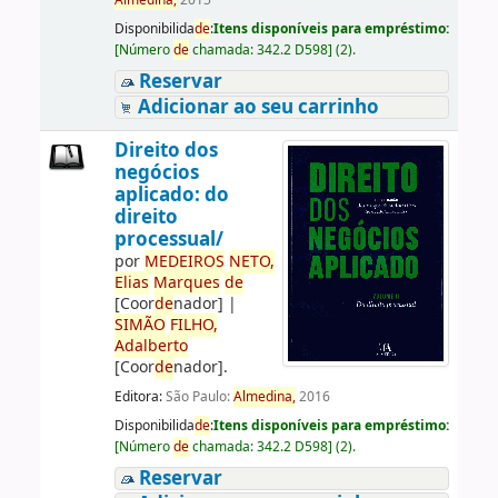
Almedina,
2015
Disponibilida
de
:
Itens disponíveis para empréstimo:
[
Número
de
chamada:
342.2 D598
]
(2).
Reservar
Adicionar ao seu carrinho
Direito dos
negócios
aplicado: do
direito
processual/
por
ME
DE
IROS
NETO,
Elias
Marques
de
[Coor
de
nador]
|
SIMÃO
FILHO,
Adalberto
[Coor
de
nador]
.
Editora:
São Paulo:
Almedina,
2016
Disponibilida
de
:
Itens disponíveis para empréstimo:
[
Número
de
chamada:
342.2 D598
]
(2).
Reservar