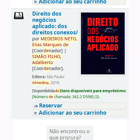
Adicionar ao seu carrinho
Direito dos
negócios
aplicado: dos
direitos conexos/
por
ME
DE
IROS
NETO,
Elias
Marques
de
[Coor
de
nador]
|
SIMÃO
FILHO,
Adalberto
[Coor
de
nador]
.
Editora:
São Paulo:
Almedina,
2016
Disponibilida
de
:
Itens disponíveis para empréstimo:
[
Número
de
chamada:
342.2 D598
]
(2).
Reservar
Adicionar ao seu carrinho
Não encontrou o
que procura?