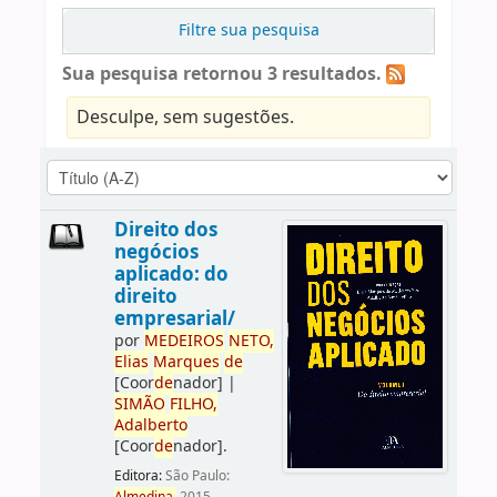
Filtre sua pesquisa
Sua pesquisa retornou 3 resultados.
Desculpe, sem sugestões.
Direito dos
negócios
aplicado: do
direito
empresarial/
por
ME
DE
IROS
NETO,
Elias
Marques
de
[Coor
de
nador]
|
SIMÃO
FILHO,
Adalberto
[Coor
de
nador]
.
Editora:
São Paulo: