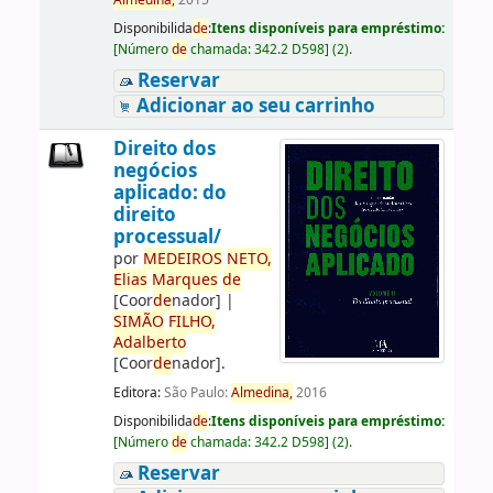
Almedina,
2015
Disponibilida
de
:
Itens disponíveis para empréstimo:
[
Número
de
chamada:
342.2 D598
]
(2).
Reservar
Adicionar ao seu carrinho
Direito dos
negócios
aplicado: do
direito
processual/
por
ME
DE
IROS
NETO,
Elias
Marques
de
[Coor
de
nador]
|
SIMÃO
FILHO,
Adalberto
[Coor
de
nador]
.
Editora:
São Paulo:
Almedina,
2016
Disponibilida
de
:
Itens disponíveis para empréstimo:
[
Número
de
chamada:
342.2 D598
]
(2).
Reservar