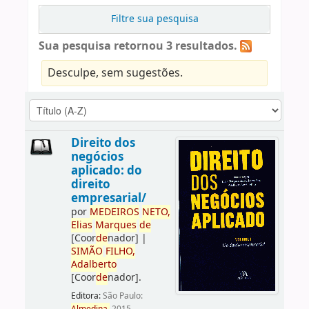
Filtre sua pesquisa
Sua pesquisa retornou 3 resultados.
Desculpe, sem sugestões.
Direito dos
negócios
aplicado: do
direito
empresarial/
por
ME
DE
IROS
NETO,
Elias
Marques
de
[Coor
de
nador]
|
SIMÃO
FILHO,
Adalberto
[Coor
de
nador]
.
Editora:
São Paulo: