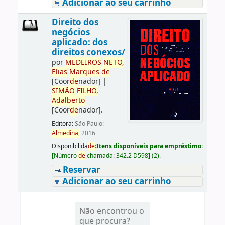
Adicionar ao seu carrinho
Direito dos
negócios
aplicado: dos
direitos conexos/
por
ME
DE
IROS
NETO,
Elias
Marques
de
[Coor
de
nador]
|
SIMÃO
FILHO,
Adalberto
[Coor
de
nador]
.
Editora:
São Paulo:
Almedina,
2016
Disponibilida
de
:
Itens disponíveis para empréstimo:
[
Número
de
chamada:
342.2 D598
]
(2).
Reservar
Adicionar ao seu carrinho
Não encontrou o
que procura?