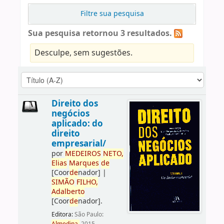
Filtre sua pesquisa
Sua pesquisa retornou 3 resultados.
Desculpe, sem sugestões.
Direito dos
negócios
aplicado: do
direito
empresarial/
por
ME
DE
IROS
NETO,
Elias
Marques
de
[Coor
de
nador]
|
SIMÃO
FILHO,
Adalberto
[Coor
de
nador]
.
Editora:
São Paulo: