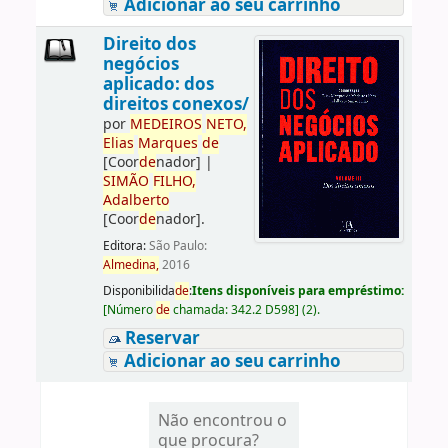
Adicionar ao seu carrinho
Direito dos
negócios
aplicado: dos
direitos conexos/
por
ME
DE
IROS
NETO,
Elias
Marques
de
[Coor
de
nador]
|
SIMÃO
FILHO,
Adalberto
[Coor
de
nador]
.
Editora:
São Paulo:
Almedina,
2016
Disponibilida
de
:
Itens disponíveis para empréstimo:
[
Número
de
chamada:
342.2 D598
]
(2).
Reservar
Adicionar ao seu carrinho
Não encontrou o
que procura?