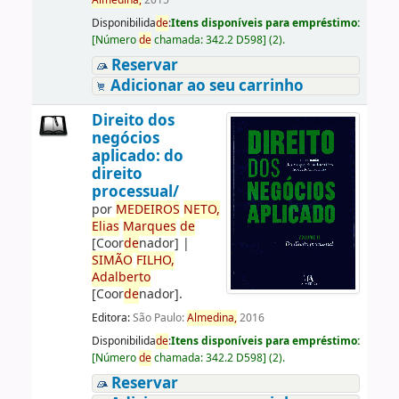
Almedina,
2015
Disponibilida
de
:
Itens disponíveis para empréstimo:
[
Número
de
chamada:
342.2 D598
]
(2).
Reservar
Adicionar ao seu carrinho
Direito dos
negócios
aplicado: do
direito
processual/
por
ME
DE
IROS
NETO,
Elias
Marques
de
[Coor
de
nador]
|
SIMÃO
FILHO,
Adalberto
[Coor
de
nador]
.
Editora:
São Paulo:
Almedina,
2016
Disponibilida
de
:
Itens disponíveis para empréstimo:
[
Número
de
chamada:
342.2 D598
]
(2).
Reservar