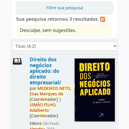
Filtre sua pesquisa
Sua pesquisa retornou 3 resultados.
Desculpe, sem sugestões.
Direito dos
negócios
aplicado: do
direito
empresarial/
por
ME
DE
IROS
NETO,
Elias
Marques
de
[Coor
de
nador]
|
SIMÃO
FILHO,
Adalberto
[Coor
de
nador]
.
Editora:
São Paulo: