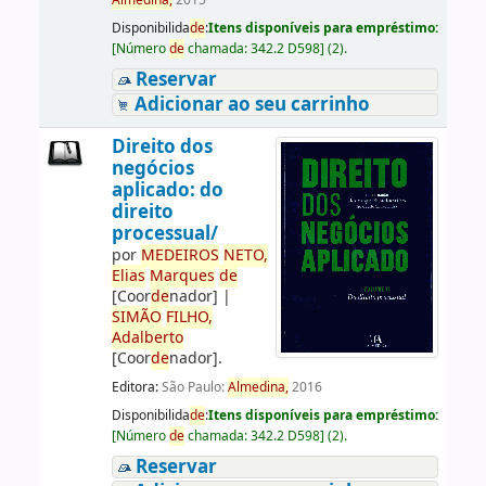
Almedina,
2015
Disponibilida
de
:
Itens disponíveis para empréstimo:
[
Número
de
chamada:
342.2 D598
]
(2).
Reservar
Adicionar ao seu carrinho
Direito dos
negócios
aplicado: do
direito
processual/
por
ME
DE
IROS
NETO,
Elias
Marques
de
[Coor
de
nador]
|
SIMÃO
FILHO,
Adalberto
[Coor
de
nador]
.
Editora:
São Paulo:
Almedina,
2016
Disponibilida
de
:
Itens disponíveis para empréstimo:
[
Número
de
chamada:
342.2 D598
]
(2).
Reservar