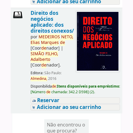
Adicionar ao seu carrinho
Direito dos
negócios
aplicado: dos
direitos conexos/
por
ME
DE
IROS
NETO,
Elias
Marques
de
[Coor
de
nador]
|
SIMÃO
FILHO,
Adalberto
[Coor
de
nador]
.
Editora:
São Paulo:
Almedina,
2016
Disponibilida
de
:
Itens disponíveis para empréstimo:
[
Número
de
chamada:
342.2 D598
]
(2).
Reservar
Adicionar ao seu carrinho
Não encontrou o
que procura?