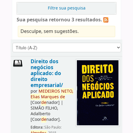
Filtre sua pesquisa
Sua pesquisa retornou 3 resultados.
Desculpe, sem sugestões.
Direito dos
negócios
aplicado: do
direito
empresarial/
por
ME
DE
IROS
NETO,
Elias
Marques
de
[Coor
de
nador]
|
SIMÃO FILHO,
Adalberto
[Coor
de
nador]
.
Editora:
São Paulo: