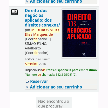
Adicionar ao seu carrinho
Direito dos
negócios
aplicado: dos
direitos conexos/
por
ME
DE
IROS
NETO,
Elias
Marques
de
[Coor
de
nador]
|
SIMÃO FILHO,
Adalberto
[Coor
de
nador]
.
Editora:
São Paulo:
Almedina,
2016
Disponibilida
de
:
Itens disponíveis para empréstimo:
[
Número
de
chamada:
342.2 D598
]
(2).
Reservar
Adicionar ao seu carrinho
Não encontrou o
que procura?