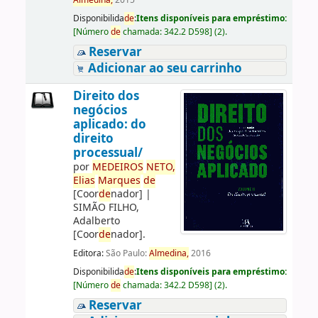
Almedina,
2015
Disponibilida
de
:
Itens disponíveis para empréstimo:
[
Número
de
chamada:
342.2 D598
]
(2).
Reservar
Adicionar ao seu carrinho
Direito dos
negócios
aplicado: do
direito
processual/
por
ME
DE
IROS
NETO,
Elias
Marques
de
[Coor
de
nador]
|
SIMÃO FILHO,
Adalberto
[Coor
de
nador]
.
Editora:
São Paulo:
Almedina,
2016
Disponibilida
de
:
Itens disponíveis para empréstimo:
[
Número
de
chamada:
342.2 D598
]
(2).
Reservar