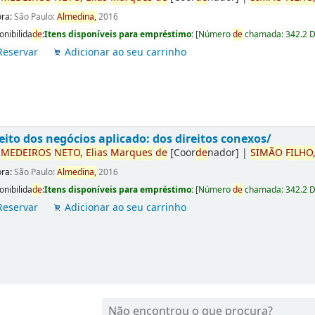
ora:
São Paulo:
Almedina,
2016
onibilida
de
:
Itens disponíveis para empréstimo:
[
Número
de
chamada:
342.2 
Reservar
Adicionar ao seu carrinho
eito dos negócios aplicado: dos direitos conexos/
r
ME
DE
IROS
NETO,
Elias
Marques
de
[Coor
de
nador]
|
SIMÃO
FILHO
ora:
São Paulo:
Almedina,
2016
onibilida
de
:
Itens disponíveis para empréstimo:
[
Número
de
chamada:
342.2 
Reservar
Adicionar ao seu carrinho
Não encontrou o que procura?