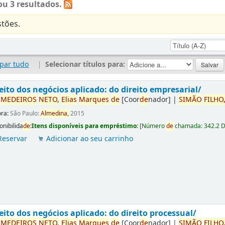
u 3 resultados.
tões.
par tudo
|
Selecionar títulos para:
eito dos negócios aplicado: do direito empresarial/
r
ME
DE
IROS
NETO,
Elias
Marques
de
[Coor
de
nador]
|
SIMÃO
FILHO
ora:
São Paulo:
Almedina,
2015
onibilida
de
:
Itens disponíveis para empréstimo:
[
Número
de
chamada:
342.2 
Reservar
Adicionar ao seu carrinho
eito dos negócios aplicado: do direito processual/
r
ME
DE
IROS
NETO,
Elias
Marques
de
[Coor
de
nador]
|
SIMÃO
FILHO