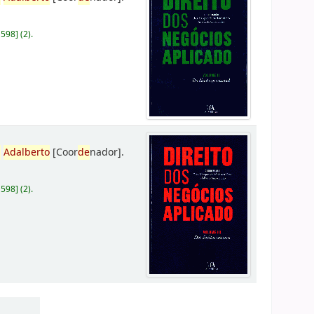
D598
]
(2).
,
Adalberto
[Coor
de
nador]
.
D598
]
(2).