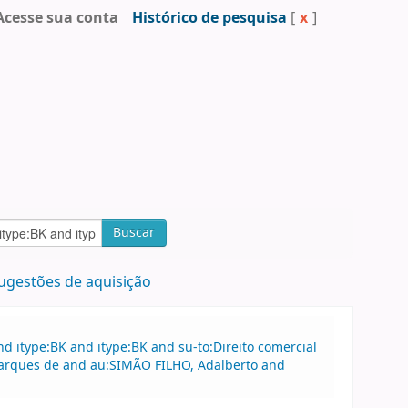
Acesse sua conta
Histórico de pesquisa
[
x
]
Buscar
ugestões de aquisição
 itype:BK and itype:BK and su-to:Direito comercial
Marques de and au:SIMÃO FILHO, Adalberto and