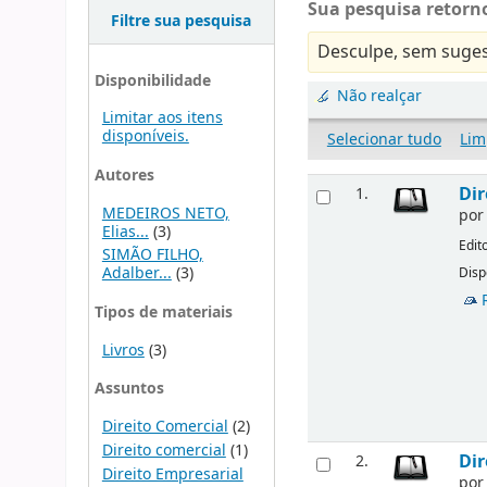
Sua pesquisa retorno
Filtre sua pesquisa
Desculpe, sem suges
Disponibilidade
Não realçar
Limitar aos itens
disponíveis.
Selecionar tudo
Lim
Autores
Dir
1.
MEDEIROS NETO,
po
Elias...
(3)
Edit
SIMÃO FILHO,
Adalber...
(3)
Disp
Tipos de materiais
Livros
(3)
Assuntos
Direito Comercial
(2)
Direito comercial
(1)
Dir
2.
Direito Empresarial
po