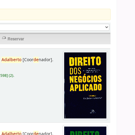
,
Adalberto
[Coor
de
nador]
.
D598
]
(2).
,
Adalberto
[Coor
de
nador]
.