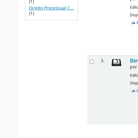
(1)
Edit
Direito Processual C...
(1)
Disp
Dir
3.
po
Edit
Disp