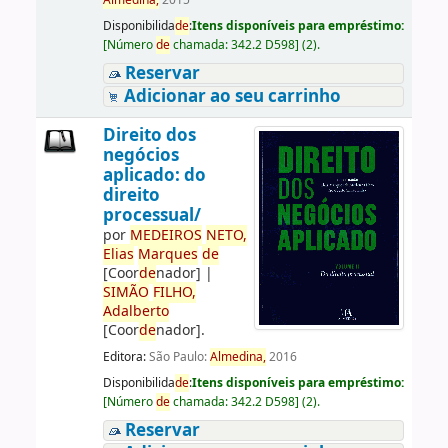
Almedina,
2015
Disponibilida
de
:
Itens disponíveis para empréstimo:
[
Número
de
chamada:
342.2 D598
]
(2).
Reservar
Adicionar ao seu carrinho
Direito dos
negócios
aplicado: do
direito
processual/
por
ME
DE
IROS
NETO,
Elias
Marques
de
[Coor
de
nador]
|
SIMÃO
FILHO,
Adalberto
[Coor
de
nador]
.
Editora:
São Paulo:
Almedina,
2016
Disponibilida
de
:
Itens disponíveis para empréstimo:
[
Número
de
chamada:
342.2 D598
]
(2).
Reservar