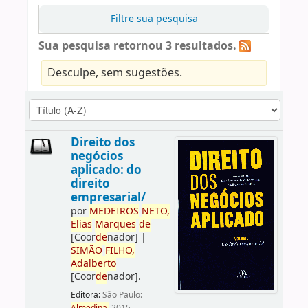
Filtre sua pesquisa
Sua pesquisa retornou 3 resultados.
Desculpe, sem sugestões.
Direito dos
negócios
aplicado: do
direito
empresarial/
por
ME
DE
IROS
NETO,
Elias
Marques
de
[Coor
de
nador]
|
SIMÃO
FILHO,
Adalberto
[Coor
de
nador]
.
Editora:
São Paulo: