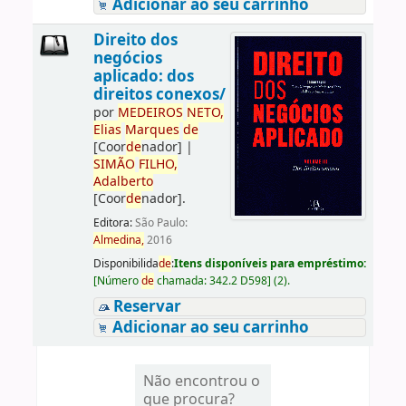
Adicionar ao seu carrinho
Direito dos
negócios
aplicado: dos
direitos conexos/
por
ME
DE
IROS
NETO,
Elias
Marques
de
[Coor
de
nador]
|
SIMÃO
FILHO,
Adalberto
[Coor
de
nador]
.
Editora:
São Paulo:
Almedina,
2016
Disponibilida
de
:
Itens disponíveis para empréstimo:
[
Número
de
chamada:
342.2 D598
]
(2).
Reservar
Adicionar ao seu carrinho
Não encontrou o
que procura?