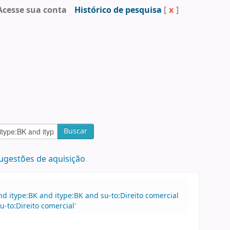
Acesse sua conta
Histórico de pesquisa
[
x
]
Buscar
ugestões de aquisição
 itype:BK and itype:BK and su-to:Direito comercial
-to:Direito comercial'