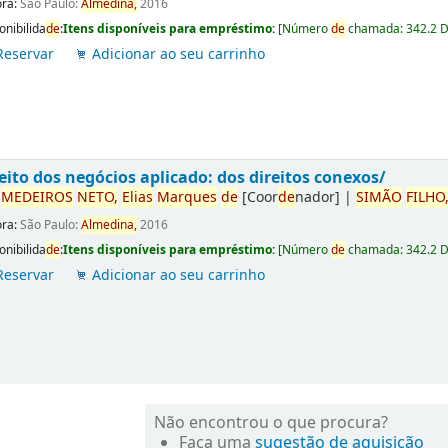
ora:
São Paulo:
Almedina,
2016
onibilida
de
:
Itens disponíveis para empréstimo:
[
Número
de
chamada:
342.2 
Reservar
Adicionar ao seu carrinho
eito dos negócios aplicado: dos direitos conexos/
r
ME
DE
IROS
NETO,
Elias
Marques
de
[Coor
de
nador]
|
SIMÃO
FILHO
ora:
São Paulo:
Almedina,
2016
onibilida
de
:
Itens disponíveis para empréstimo:
[
Número
de
chamada:
342.2 
Reservar
Adicionar ao seu carrinho
Não encontrou o que procura?
Faça uma
sugestão de aquisição