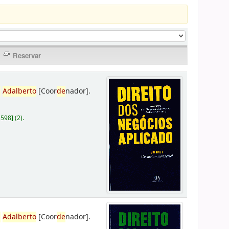
,
Adalberto
[Coor
de
nador]
.
D598
]
(2).
,
Adalberto
[Coor
de
nador]
.