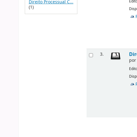
Edit
Direito Processual C...
(1)
Disp
Dir
3.
po
Edit
Disp