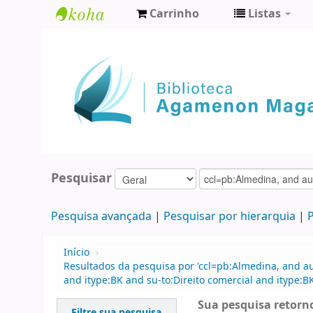
Carrinho
Listas
Biblioteca
Agamenon
Magalhães
Pesquisar
Pesquisa avançada
Pesquisar por hierarquia
P
Início
›
Resultados da pesquisa por 'ccl=pb:Almedina, and au
and itype:BK and su-to:Direito comercial and itype:B
Sua pesquisa retorno
Filtre sua pesquisa