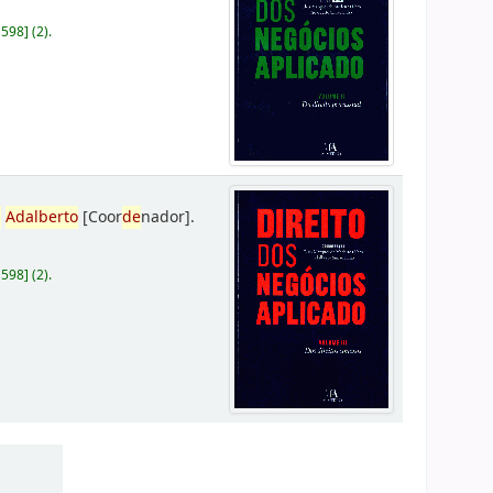
D598
]
(2).
,
Adalberto
[Coor
de
nador]
.
D598
]
(2).