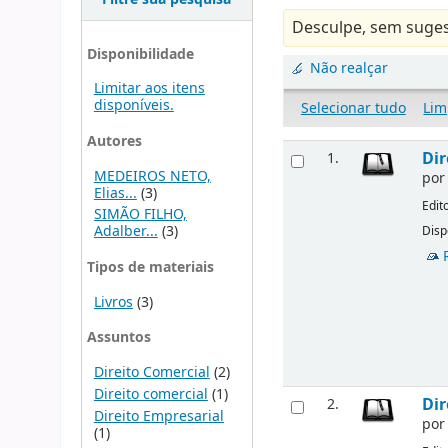
Desculpe, sem suges
Disponibilidade
Não realçar
Limitar aos itens
disponíveis.
Selecionar tudo
Lim
Autores
Dir
1.
MEDEIROS NETO,
po
Elias...
(3)
Edit
SIMÃO FILHO,
Adalber...
(3)
Disp
Tipos de materiais
Livros
(3)
Assuntos
Direito Comercial
(2)
Direito comercial
(1)
Dir
2.
Direito Empresarial
po
(1)