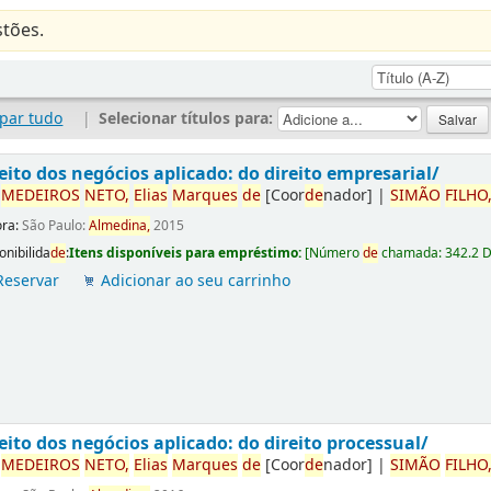
tões.
par tudo
|
Selecionar títulos para:
eito dos negócios aplicado: do direito empresarial/
r
ME
DE
IROS
NETO,
Elias
Marques
de
[Coor
de
nador]
|
SIMÃO
FILHO
ora:
São Paulo:
Almedina,
2015
onibilida
de
:
Itens disponíveis para empréstimo:
[
Número
de
chamada:
342.2 
Reservar
Adicionar ao seu carrinho
eito dos negócios aplicado: do direito processual/
r
ME
DE
IROS
NETO,
Elias
Marques
de
[Coor
de
nador]
|
SIMÃO
FILHO