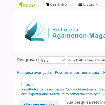
Carrinho
Listas
Biblioteca
Agamenon
Magalhães
Pesquisar
Pesquisa avançada
Pesquisar por hierarquia
P
Início
›
Resultados da pesquisa por 'ccl=pb:Almedina, and au
and itype:BK and su-to:Direito comercial and itype:
Sua pesquisa retorno
Filtre sua pesquisa