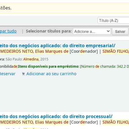
tões.
par tudo
|
Selecionar títulos para:
eito dos negócios aplicado: do direito empresarial/
r
ME
DE
IROS
NETO,
Elias
Marques
de
[Coor
de
nador]
|
SIMÃO
FILHO
ora:
São Paulo:
Almedina,
2015
onibilida
de
:
Itens disponíveis para empréstimo:
[
Número
de
chamada:
342.2 
Reservar
Adicionar ao seu carrinho
eito dos negócios aplicado: do direito processual/
r
ME
DE
IROS
NETO,
Elias
Marques
de
[Coor
de
nador]
|
SIMÃO
FILHO