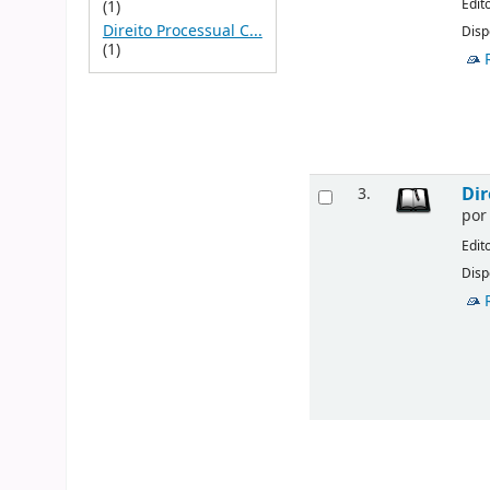
Edit
(1)
Direito Processual C...
Disp
(1)
Dir
3.
po
Edit
Disp