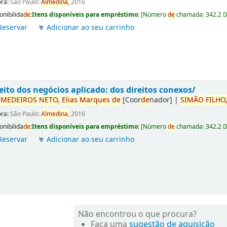
ora:
São Paulo:
Almedina,
2016
onibilida
de
:
Itens disponíveis para empréstimo:
[
Número
de
chamada:
342.2 
Reservar
Adicionar ao seu carrinho
eito dos negócios aplicado: dos direitos conexos/
r
ME
DE
IROS
NETO,
Elias
Marques
de
[Coor
de
nador]
|
SIMÃO
FILHO
ora:
São Paulo:
Almedina,
2016
onibilida
de
:
Itens disponíveis para empréstimo:
[
Número
de
chamada:
342.2 
Reservar
Adicionar ao seu carrinho
Não encontrou o que procura?
Faça uma
sugestão de aquisição