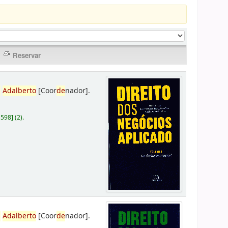
,
Adalberto
[Coor
de
nador]
.
D598
]
(2).
,
Adalberto
[Coor
de
nador]
.