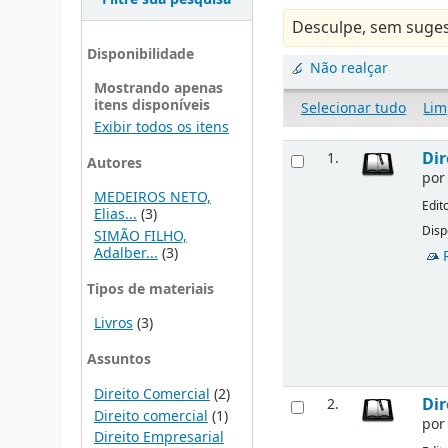
Desculpe, sem suges
Disponibilidade
Não realçar
Mostrando apenas
itens disponíveis
Selecionar tudo
Lim
Exibir todos os itens
Dir
1.
Autores
po
MEDEIROS NETO,
Edit
Elias...
(3)
Disp
SIMÃO FILHO,
Adalber...
(3)
Tipos de materiais
Livros
(3)
Assuntos
Direito Comercial
(2)
Dir
2.
Direito comercial
(1)
po
Direito Empresarial