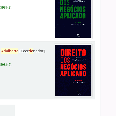
D598
]
(2).
,
Adalberto
[Coor
de
nador]
.
D598
]
(2).