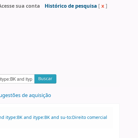
Acesse sua conta
Histórico de pesquisa
[
x
]
Buscar
ugestões de aquisição
 itype:BK and itype:BK and su-to:Direito comercial