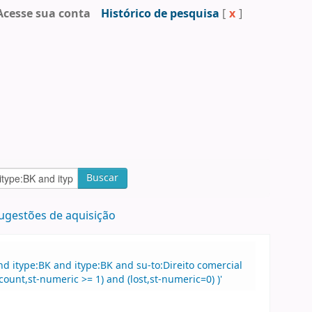
Acesse sua conta
Histórico de pesquisa
[
x
]
Buscar
ugestões de aquisição
 itype:BK and itype:BK and su-to:Direito comercial
ount,st-numeric >= 1) and (lost,st-numeric=0) )'