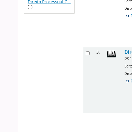
Edit
Direito Processual C...
(1)
Disp
Dir
3.
po
Edit
Disp