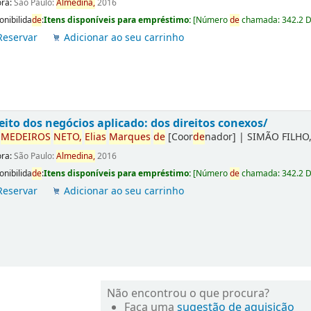
ora:
São Paulo:
Almedina,
2016
onibilida
de
:
Itens disponíveis para empréstimo:
[
Número
de
chamada:
342.2 
Reservar
Adicionar ao seu carrinho
eito dos negócios aplicado: dos direitos conexos/
r
ME
DE
IROS
NETO,
Elias
Marques
de
[Coor
de
nador]
|
SIMÃO FILHO,
ora:
São Paulo:
Almedina,
2016
onibilida
de
:
Itens disponíveis para empréstimo:
[
Número
de
chamada:
342.2 
Reservar
Adicionar ao seu carrinho
Não encontrou o que procura?
Faça uma
sugestão de aquisição