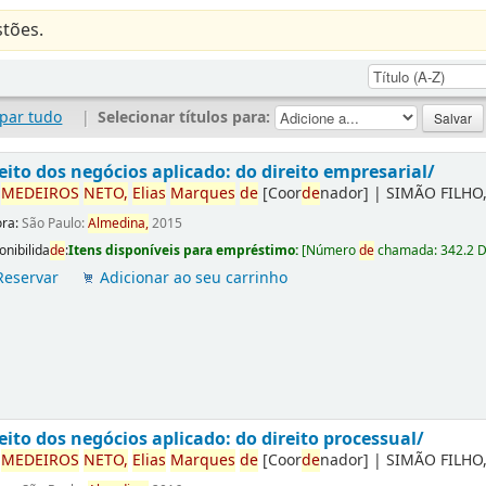
tões.
par tudo
|
Selecionar títulos para:
eito dos negócios aplicado: do direito empresarial/
r
ME
DE
IROS
NETO,
Elias
Marques
de
[Coor
de
nador]
|
SIMÃO FILHO,
ora:
São Paulo:
Almedina,
2015
onibilida
de
:
Itens disponíveis para empréstimo:
[
Número
de
chamada:
342.2 
Reservar
Adicionar ao seu carrinho
eito dos negócios aplicado: do direito processual/
r
ME
DE
IROS
NETO,
Elias
Marques
de
[Coor
de
nador]
|
SIMÃO FILHO,