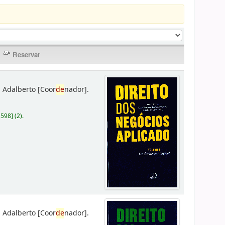
 Adalberto
[Coor
de
nador]
.
D598
]
(2).
 Adalberto
[Coor
de
nador]
.