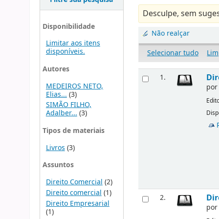
Desculpe, sem suges
Disponibilidade
Não realçar
Limitar aos itens
disponíveis.
Selecionar tudo
Lim
Autores
Dir
1.
MEDEIROS NETO,
po
Elias...
(3)
Edit
SIMÃO FILHO,
Adalber...
(3)
Disp
Tipos de materiais
Livros
(3)
Assuntos
Direito Comercial
(2)
Direito comercial
(1)
Dir
2.
Direito Empresarial
po
(1)