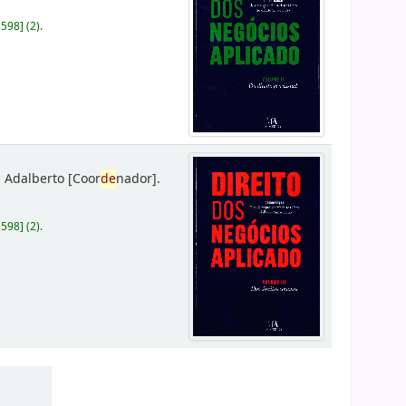
D598
]
(2).
 Adalberto
[Coor
de
nador]
.
D598
]
(2).