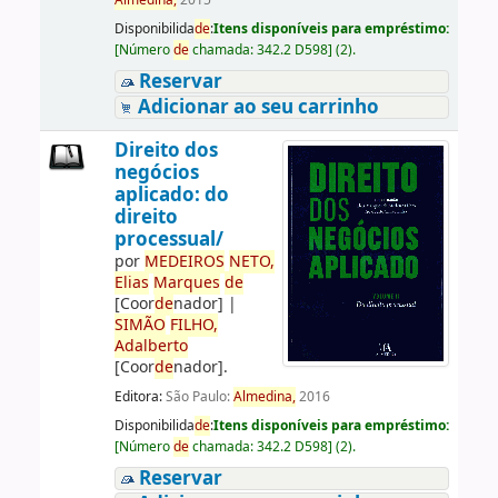
Almedina,
2015
Disponibilida
de
:
Itens disponíveis para empréstimo:
[
Número
de
chamada:
342.2 D598
]
(2).
Reservar
Adicionar ao seu carrinho
Direito dos
negócios
aplicado: do
direito
processual/
por
ME
DE
IROS
NETO,
Elias
Marques
de
[Coor
de
nador]
|
SIMÃO
FILHO,
Adalberto
[Coor
de
nador]
.
Editora:
São Paulo:
Almedina,
2016
Disponibilida
de
:
Itens disponíveis para empréstimo:
[
Número
de
chamada:
342.2 D598
]
(2).
Reservar