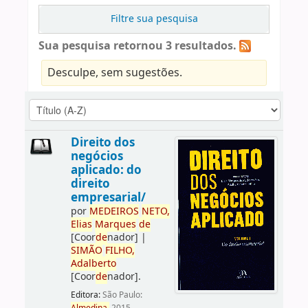
Filtre sua pesquisa
Sua pesquisa retornou 3 resultados.
Desculpe, sem sugestões.
Direito dos
negócios
aplicado: do
direito
empresarial/
por
ME
DE
IROS
NETO,
Elias
Marques
de
[Coor
de
nador]
|
SIMÃO
FILHO,
Adalberto
[Coor
de
nador]
.
Editora:
São Paulo: