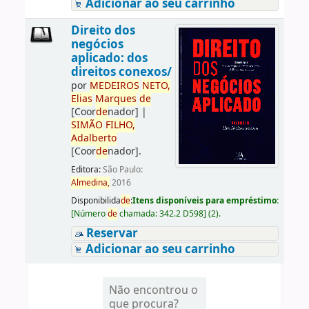
Adicionar ao seu carrinho
Direito dos
negócios
aplicado: dos
direitos conexos/
por
ME
DE
IROS
NETO,
Elias
Marques
de
[Coor
de
nador]
|
SIMÃO
FILHO,
Adalberto
[Coor
de
nador]
.
Editora:
São Paulo:
Almedina,
2016
Disponibilida
de
:
Itens disponíveis para empréstimo:
[
Número
de
chamada:
342.2 D598
]
(2).
Reservar
Adicionar ao seu carrinho
Não encontrou o
que procura?