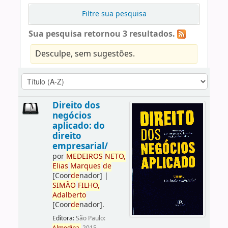
Filtre sua pesquisa
Sua pesquisa retornou 3 resultados.
Desculpe, sem sugestões.
Direito dos
negócios
aplicado: do
direito
empresarial/
por
ME
DE
IROS
NETO,
Elias
Marques
de
[Coor
de
nador]
|
SIMÃO
FILHO,
Adalberto
[Coor
de
nador]
.
Editora:
São Paulo: