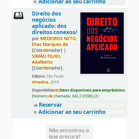
Adicionar ao seu carrinho
Direito dos
negócios
aplicado: dos
direitos conexos/
por
ME
DE
IROS
NETO,
Elias
Marques
de
[Coor
de
nador]
|
SIMÃO
FILHO,
Adalberto
[Coor
de
nador]
.
Editora:
São Paulo:
Almedina,
2016
Disponibilida
de
:
Itens disponíveis para empréstimo:
[
Número
de
chamada:
342.2 D598
]
(2).
Reservar
Adicionar ao seu carrinho
Não encontrou o
que procura?