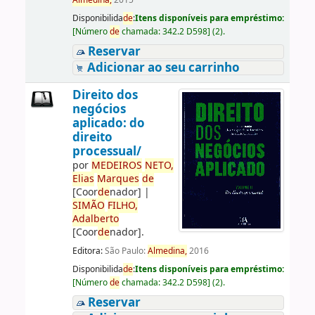
Almedina,
2015
Disponibilida
de
:
Itens disponíveis para empréstimo:
[
Número
de
chamada:
342.2 D598
]
(2).
Reservar
Adicionar ao seu carrinho
Direito dos
negócios
aplicado: do
direito
processual/
por
ME
DE
IROS
NETO,
Elias
Marques
de
[Coor
de
nador]
|
SIMÃO
FILHO,
Adalberto
[Coor
de
nador]
.
Editora:
São Paulo:
Almedina,
2016
Disponibilida
de
:
Itens disponíveis para empréstimo:
[
Número
de
chamada:
342.2 D598
]
(2).
Reservar