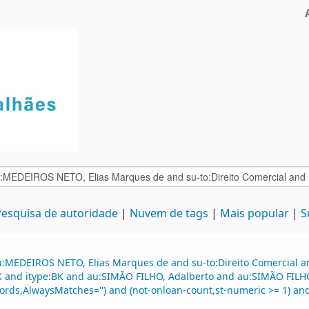
esquisa de autoridade
Nuvem de tags
Mais popular
S
:MEDEIROS NETO, Elias Marques de and su-to:Direito Comercial and
:BK and itype:BK and au:SIMÃO FILHO, Adalberto and au:SIMÃO FILH
ords,AlwaysMatches='') and (not-onloan-count,st-numeric >= 1) and 