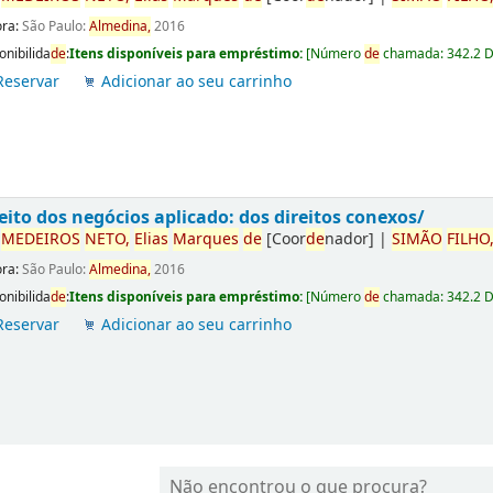
ora:
São Paulo:
Almedina,
2016
onibilida
de
:
Itens disponíveis para empréstimo:
[
Número
de
chamada:
342.2 
Reservar
Adicionar ao seu carrinho
eito dos negócios aplicado: dos direitos conexos/
r
ME
DE
IROS
NETO,
Elias
Marques
de
[Coor
de
nador]
|
SIMÃO
FILHO
ora:
São Paulo:
Almedina,
2016
onibilida
de
:
Itens disponíveis para empréstimo:
[
Número
de
chamada:
342.2 
Reservar
Adicionar ao seu carrinho
Não encontrou o que procura?