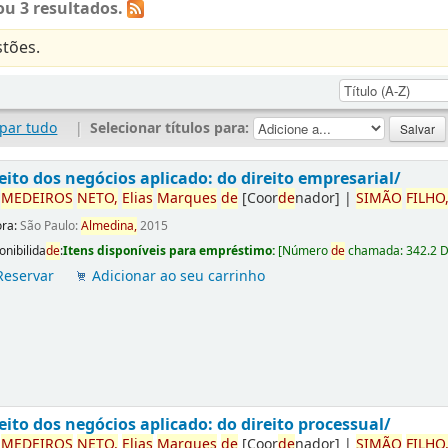
u 3 resultados.
tões.
par tudo
|
Selecionar títulos para:
eito dos negócios aplicado: do direito empresarial/
r
ME
DE
IROS
NETO,
Elias
Marques
de
[Coor
de
nador]
|
SIMÃO
FILHO
ora:
São Paulo:
Almedina,
2015
onibilida
de
:
Itens disponíveis para empréstimo:
[
Número
de
chamada:
342.2 
Reservar
Adicionar ao seu carrinho
eito dos negócios aplicado: do direito processual/
r
ME
DE
IROS
NETO,
Elias
Marques
de
[Coor
de
nador]
|
SIMÃO
FILHO