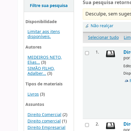
Sua pesquisa retorno
Filtre sua pesquisa
Desculpe, sem suges
Disponibilidade
Não realçar
Limitar aos itens
disponíveis.
Selecionar tudo
Lim
Autores
Dir
1.
MEDEIROS NETO,
po
Elias...
(3)
Edit
SIMÃO FILHO,
Adalber...
(3)
Disp
Tipos de materiais
Livros
(3)
Assuntos
Direito Comercial
(2)
Direito comercial
(1)
Dir
2.
Direito Empresarial
po