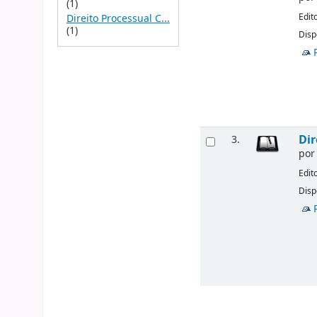
(1)
Edit
Direito Processual C...
(1)
Disp
Dir
3.
po
Edit
Disp