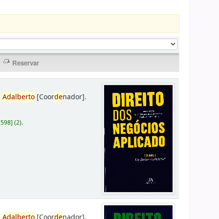
,
Adalberto
[Coor
de
nador]
.
D598
]
(2).
,
Adalberto
[Coor
de
nador]
.