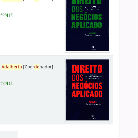
D598
]
(2).
,
Adalberto
[Coor
de
nador]
.
D598
]
(2).