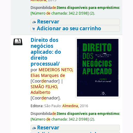
Almedina,
2015
Disponibilida
de
:
Itens disponíveis para empréstimo:
[
Número
de
chamada:
342.2 D598
]
(2).
Reservar
Adicionar ao seu carrinho
Direito dos
negócios
aplicado: do
direito
processual/
por
ME
DE
IROS
NETO,
Elias
Marques
de
[Coor
de
nador]
|
SIMÃO
FILHO,
Adalberto
[Coor
de
nador]
.
Editora:
São Paulo:
Almedina,
2016
Disponibilida
de
:
Itens disponíveis para empréstimo:
[
Número
de
chamada:
342.2 D598
]
(2).
Reservar