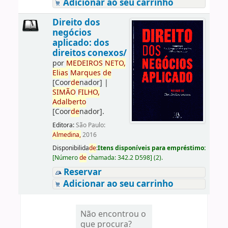
Adicionar ao seu carrinho
Direito dos
negócios
aplicado: dos
direitos conexos/
por
ME
DE
IROS
NETO,
Elias
Marques
de
[Coor
de
nador]
|
SIMÃO
FILHO,
Adalberto
[Coor
de
nador]
.
Editora:
São Paulo:
Almedina,
2016
Disponibilida
de
:
Itens disponíveis para empréstimo:
[
Número
de
chamada:
342.2 D598
]
(2).
Reservar
Adicionar ao seu carrinho
Não encontrou o
que procura?