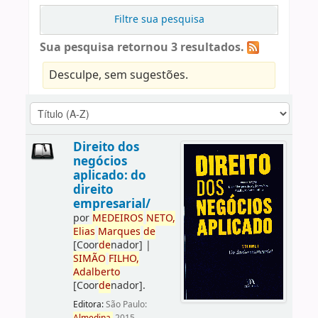
Filtre sua pesquisa
Sua pesquisa retornou 3 resultados.
Desculpe, sem sugestões.
Direito dos
negócios
aplicado: do
direito
empresarial/
por
ME
DE
IROS
NETO,
Elias
Marques
de
[Coor
de
nador]
|
SIMÃO
FILHO,
Adalberto
[Coor
de
nador]
.
Editora:
São Paulo: