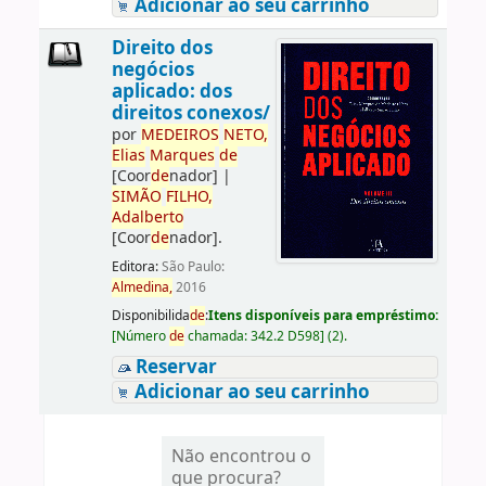
Adicionar ao seu carrinho
Direito dos
negócios
aplicado: dos
direitos conexos/
por
ME
DE
IROS
NETO,
Elias
Marques
de
[Coor
de
nador]
|
SIMÃO
FILHO,
Adalberto
[Coor
de
nador]
.
Editora:
São Paulo:
Almedina,
2016
Disponibilida
de
:
Itens disponíveis para empréstimo:
[
Número
de
chamada:
342.2 D598
]
(2).
Reservar
Adicionar ao seu carrinho
Não encontrou o
que procura?