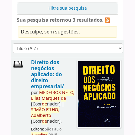
Filtre sua pesquisa
Sua pesquisa retornou 3 resultados.
Desculpe, sem sugestões.
Direito dos
negócios
aplicado: do
direito
empresarial/
por
ME
DE
IROS
NETO,
Elias
Marques
de
[Coor
de
nador]
|
SIMÃO
FILHO,
Adalberto
[Coor
de
nador]
.
Editora:
São Paulo: