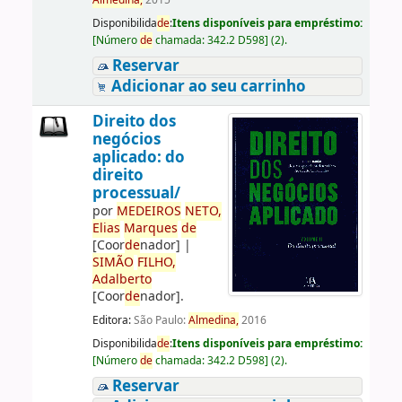
Almedina,
2015
Disponibilida
de
:
Itens disponíveis para empréstimo:
[
Número
de
chamada:
342.2 D598
]
(2).
Reservar
Adicionar ao seu carrinho
Direito dos
negócios
aplicado: do
direito
processual/
por
ME
DE
IROS
NETO,
Elias
Marques
de
[Coor
de
nador]
|
SIMÃO
FILHO,
Adalberto
[Coor
de
nador]
.
Editora:
São Paulo:
Almedina,
2016
Disponibilida
de
:
Itens disponíveis para empréstimo:
[
Número
de
chamada:
342.2 D598
]
(2).
Reservar