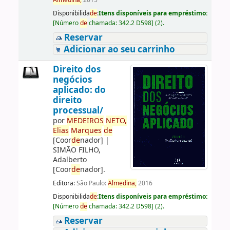
Almedina,
2015
Disponibilida
de
:
Itens disponíveis para empréstimo:
[
Número
de
chamada:
342.2 D598
]
(2).
Reservar
Adicionar ao seu carrinho
Direito dos
negócios
aplicado: do
direito
processual/
por
ME
DE
IROS
NETO,
Elias
Marques
de
[Coor
de
nador]
|
SIMÃO FILHO,
Adalberto
[Coor
de
nador]
.
Editora:
São Paulo:
Almedina,
2016
Disponibilida
de
:
Itens disponíveis para empréstimo:
[
Número
de
chamada:
342.2 D598
]
(2).
Reservar