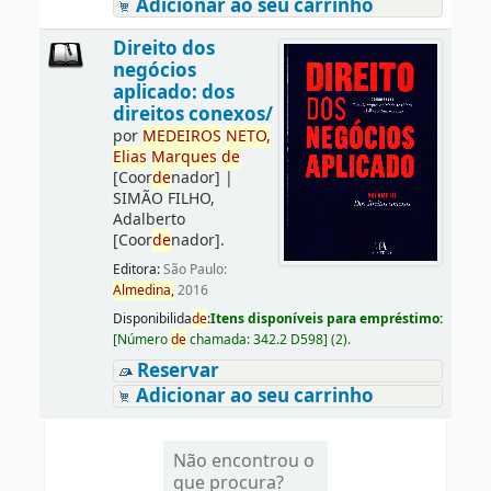
Adicionar ao seu carrinho
Direito dos
negócios
aplicado: dos
direitos conexos/
por
ME
DE
IROS
NETO,
Elias
Marques
de
[Coor
de
nador]
|
SIMÃO FILHO,
Adalberto
[Coor
de
nador]
.
Editora:
São Paulo:
Almedina,
2016
Disponibilida
de
:
Itens disponíveis para empréstimo:
[
Número
de
chamada:
342.2 D598
]
(2).
Reservar
Adicionar ao seu carrinho
Não encontrou o
que procura?