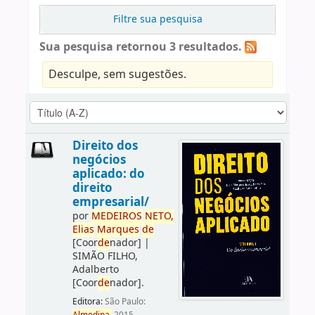
Filtre sua pesquisa
Sua pesquisa retornou 3 resultados.
Desculpe, sem sugestões.
Direito dos
negócios
aplicado: do
direito
empresarial/
por
ME
DE
IROS
NETO,
Elias
Marques
de
[Coor
de
nador]
|
SIMÃO FILHO,
Adalberto
[Coor
de
nador]
.
Editora:
São Paulo: