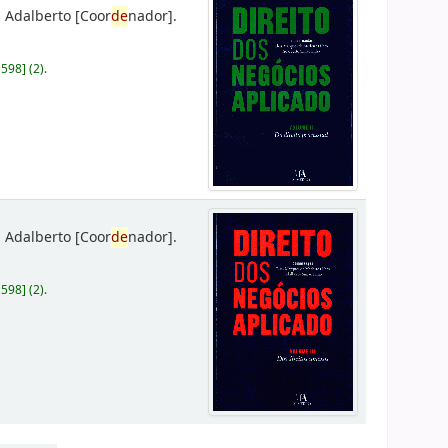
 Adalberto
[Coor
de
nador]
.
D598
]
(2).
 Adalberto
[Coor
de
nador]
.
D598
]
(2).