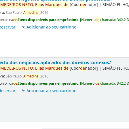
r
ME
DE
IROS
NETO,
Elias
Marques
de
[Coor
de
nador]
|
SIMÃO FILHO,
ora:
São Paulo:
Almedina,
2016
onibilida
de
:
Itens disponíveis para empréstimo:
[
Número
de
chamada:
342.2 
Reservar
Adicionar ao seu carrinho
eito dos negócios aplicado: dos direitos conexos/
r
ME
DE
IROS
NETO,
Elias
Marques
de
[Coor
de
nador]
|
SIMÃO FILHO,
ora:
São Paulo:
Almedina,
2016
onibilida
de
:
Itens disponíveis para empréstimo:
[
Número
de
chamada:
342.2 
Reservar
Adicionar ao seu carrinho