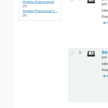
Direito Empresarial
po
(1)
Edit
Direito Processual C...
(1)
Disp
Dir
3.
po
Edit
Disp