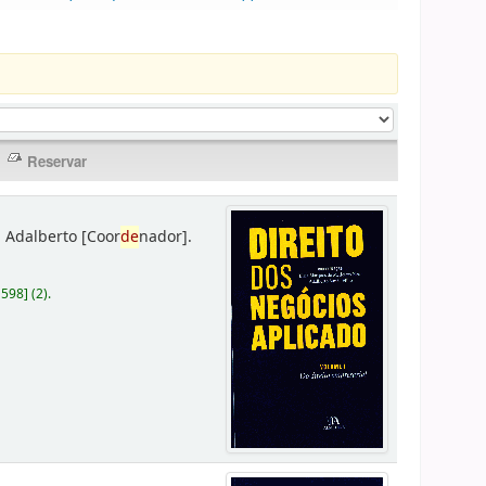
 Adalberto
[Coor
de
nador]
.
D598
]
(2).