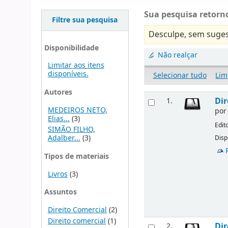
Sua pesquisa retorno
Filtre sua pesquisa
Desculpe, sem suges
Disponibilidade
Não realçar
Limitar aos itens
disponíveis.
Selecionar tudo
Lim
Autores
Dir
1.
MEDEIROS NETO,
po
Elias...
(3)
Edit
SIMÃO FILHO,
Adalber...
(3)
Disp
Tipos de materiais
Livros
(3)
Assuntos
Direito Comercial
(2)
Direito comercial
(1)
Dir
2.