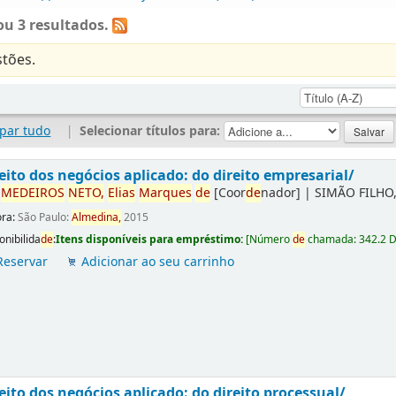
u 3 resultados.
tões.
par tudo
|
Selecionar títulos para:
eito dos negócios aplicado: do direito empresarial/
r
ME
DE
IROS
NETO,
Elias
Marques
de
[Coor
de
nador]
|
SIMÃO FILHO,
ora:
São Paulo:
Almedina,
2015
onibilida
de
:
Itens disponíveis para empréstimo:
[
Número
de
chamada:
342.2 
Reservar
Adicionar ao seu carrinho
eito dos negócios aplicado: do direito processual/